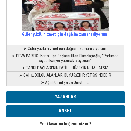
Güler yüzlü hizmet için değişim zamanı diyorum.
➤ Güler yüzlü hizmet için değişim zamanı diyorum.
➤ DEVA PARTİSİ Kartal İlçe Başkanı İltan Ekmekçioğlu; “Partimde
siyasi kariyer yapmak istiyorum”
➤ TANRI DAĞLARI’NIN FATİH’İ HÜSEYİN NİHAL ATSIZ
➤ SAHİL DOLGU ALANLARI BÜYÜKŞEHİR YETKİSİNDEDİR
➤ Ağrılı Umut ya da Umut İnci
YAZARLAR
ANKET
Yeni tasarımı beğendiniz mi?