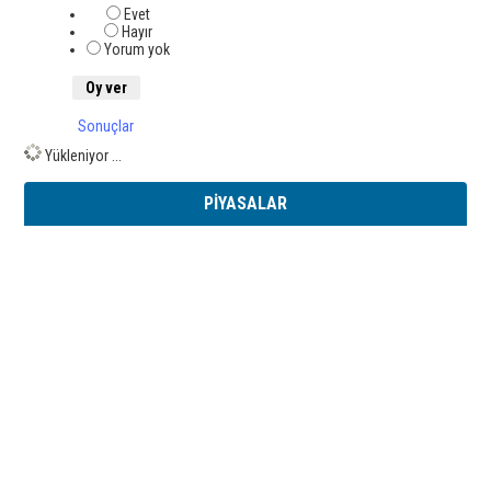
Evet
Hayır
Yorum yok
Sonuçlar
Yükleniyor ...
PİYASALAR