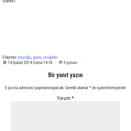
Galeri
Etiketler:
beyoğlu
,
günü
,
sevgililer
📆 14 Şubat 2014 Cuma 14:18 · 💬 0 yorum ·
Bir yanıt yazın
E-posta adresiniz yayınlanmayacak.
Gerekli alanlar
*
ile işaretlenmişlerdir
Yorum
*