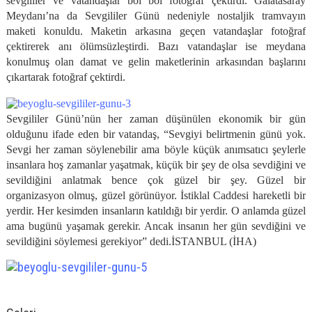
sevgililer ve vatandaşlar bol bol fotoğraf çektirdi. Galatasaray
Meydanı’na da Sevgililer Günü nedeniyle nostaljik tramvayın
maketi konuldu. Maketin arkasına geçen vatandaşlar fotoğraf
çektirerek anı ölümsüzleştirdi. Bazı vatandaşlar ise meydana
konulmuş olan damat ve gelin maketlerinin arkasından başlarını
çıkartarak fotoğraf çektirdi.
Sevgililer Günü’nün her zaman düşünülen ekonomik bir gün
olduğunu ifade eden bir vatandaş, “Sevgiyi belirtmenin günü yok.
Sevgi her zaman söylenebilir ama böyle küçük anımsatıcı şeylerle
insanlara hoş zamanlar yaşatmak, küçük bir şey de olsa sevdiğini ve
sevildiğini anlatmak bence çok güzel bir şey. Güzel bir
organizasyon olmuş, güzel görünüyor. İstiklal Caddesi hareketli bir
yerdir. Her kesimden insanların katıldığı bir yerdir. O anlamda güzel
ama bugünü yaşamak gerekir. Ancak insanın her gün sevdiğini ve
sevildiğini söylemesi gerekiyor” dedi.İSTANBUL (İHA)