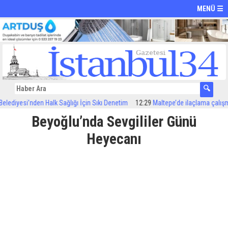
MENÜ ☰
diyesi’nden Halk Sağlığı İçin Sıkı Denetim
12:29
Maltepe’de ilaçlama çalışmalar
Beyoğlu’nda Sevgililer Günü
Heyecanı