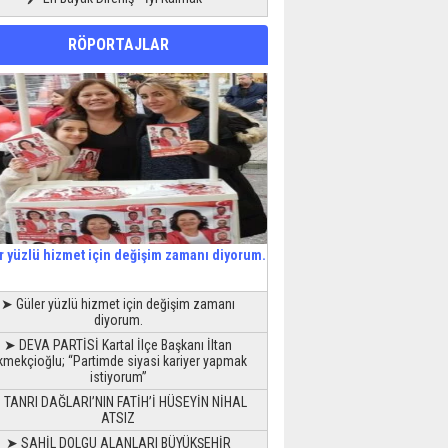
RÖPORTAJLAR
r yüzlü hizmet için değişim zamanı diyorum.
➤ Güler yüzlü hizmet için değişim zamanı
diyorum.
➤ DEVA PARTİSİ Kartal İlçe Başkanı İltan
kmekçioğlu; “Partimde siyasi kariyer yapmak
istiyorum”
 TANRI DAĞLARI’NIN FATİH’İ HÜSEYİN NİHAL
ATSIZ
➤ SAHİL DOLGU ALANLARI BÜYÜKŞEHİR