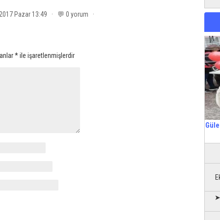
l 2017 Pazar 13:49 · 💬 0 yorum ·
lanlar
*
ile işaretlenmişlerdir
Güle
E
➤