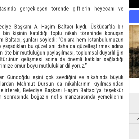
tasında gerçekleşen törende çiftlerin heyecanı ve
lediye Başkanı A. Haşim Baltacı kıydı. Üsküdar’da bir
bin kişinin katıldığı toplu nikah töreninde konuşan
m Baltacı, şunları söyledi: “Onlara hem İstanbulumuzun
e yaşadıkları bu güzel anı daha da güzelleştirmek adına
n öte bir mutluluğun paylaşılması, toplumsal duyarlılığın
ltürünün gelişmesi adına da önemli katkılar sağladığı
rimize ömür boyu mutluluklar diliyoruz.”
lan Gündoğdu eşini çok sevdiğini ve nikahında büyük
tlardan Mahmut Dursun da nikahlarının kıyılmasından
lirterek, Belediye Başkanı Haşim Baltacı’ya teşekkür
ikah sonrasında boğazın nefis manzarasında yemeklerini