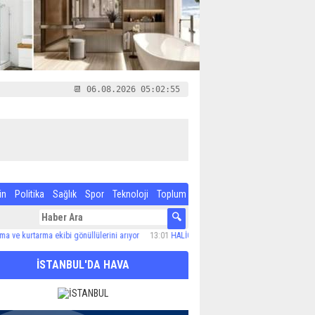
📆 06.08.2026 05:02:56
in
Politika
Sağlık
Spor
Teknoloji
Toplum
arma ekibi gönüllülerini arıyor
13:01
HALİÇ’TE TEMİZLİK ARALIKSIZ SÜRÜYOR
12:51
M
İSTANBUL'DA HAVA