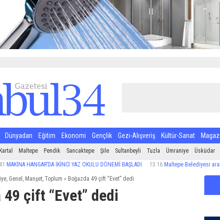
Dünyadan
Eğitim
Ekonomi
Gençlik
Gezi-Alışveriş
Kültür-Sanat
Magaz
Kartal
Maltepe
Pendik
Sancaktepe
Şile
Sultanbeyli
Tuzla
Ümraniye
Üsküdar
A HANGAR’DA İKİNCİ YAZ OKULU DÖNEMİ BAŞLADI
13:16
Maltepe Belediyesi arama ve kurt
iye
,
Genel
,
Manşet
,
Toplum
»
Boğazda 49 çift “Evet” dedi
49 çift “Evet” dedi