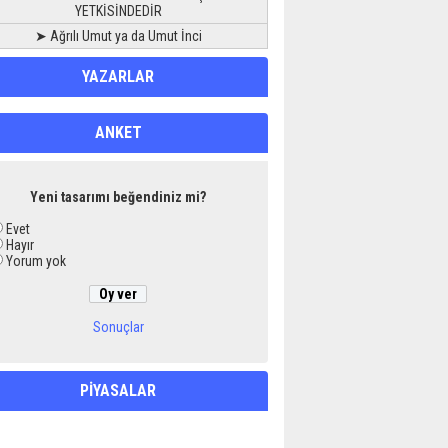
YETKİSİNDEDİR
➤ Ağrılı Umut ya da Umut İnci
YAZARLAR
ANKET
Yeni tasarımı beğendiniz mi?
Evet
Hayır
Yorum yok
Sonuçlar
PİYASALAR