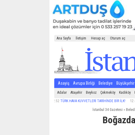
Ana Sayfa
İletişim
Hesap aç
Oturum aç
Asayiş
Avrupa Birliği
Belediye
Büyükşehir
Adalar
Ataşehir
Beykoz
Çekmeköy
Kadıköy
12:52
TÜRK HAVA KUVVETLERİ TARİHİNDE BİR İLK!
12:41
MAKİN
İstanbul 34 Gazetesi
»
Beled
Boğazda 