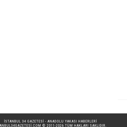
İSTANBUL 34 GAZETESİ - ANADOLU YAKASI HABERLERİ
TANBUL34GAZETESI.COM
© 2011-2026 TÜM HAKLARI SAKLIDIR.