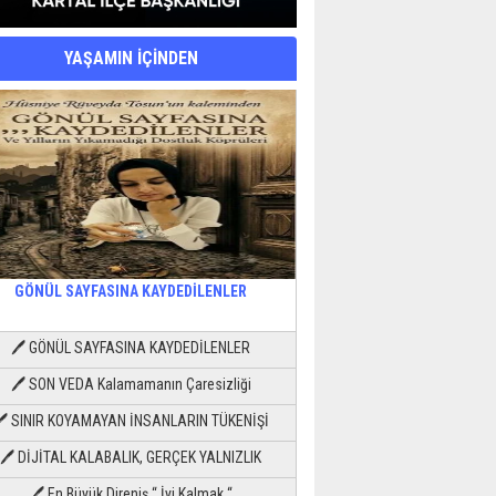
YAŞAMIN İÇİNDEN
GÖNÜL SAYFASINA KAYDEDİLENLER
🖊 GÖNÜL SAYFASINA KAYDEDİLENLER
🖊 SON VEDA Kalamamanın Çaresizliği
🖊 SINIR KOYAMAYAN İNSANLARIN TÜKENİŞİ
🖊 DİJİTAL KALABALIK, GERÇEK YALNIZLIK
🖊 En Büyük Direniş “ İyi Kalmak “