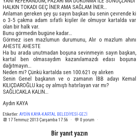
YANİ REFERANDUM, PAZARI MA DOKUNMA İLE SONUÇLANDI
HALKIN TOKADI GEÇ İNER AMA SAĞLAM İNER…
Anlaman gereken şey şu sayın başkan bu senin çevrende ki
o 3-5 çakma adam sıfatlı kişiler ile olmuyor kartalda var
olan bir halk var.
Bunu görmedin bugüne kadar…
Görmez isen mazlumun durumunu, Alır o mazlum ahını
AHESTE AHESTE
Ha bu arada unutmadan boşuna sevinmeyin sayın başkan,
kartal ben olmasaydım kazanılamazdı edası boşuna
dağıtmayın…
Neden mi? Çünkü kartalda sen 100.621 oy alırken
Senin Genel başkanın ve o zamanın İBB adayı Kemal
KILIÇDAROĞLU kaç oy almıştı hatırlayan var mı?
SAĞLICAKLA KALIN…
Aydın KAYA
Etiketler:
AYDİN KAYA-KARTAL BELEDİYESİ-GEZİ
📆 17 Temmuz 2013 Çarşamba 17:56 · 💬 0 yorum ·
Bir yanıt yazın