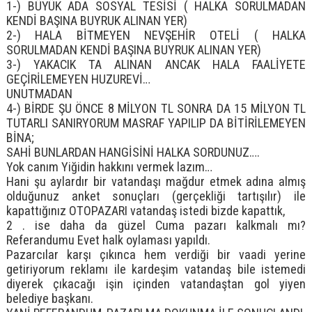
1-) BÜYÜK ADA SOSYAL TESİSİ ( HALKA SORULMADAN
KENDİ BAŞINA BUYRUK ALINAN YER)
2-) HALA BİTMEYEN NEVŞEHİR OTELİ ( HALKA
SORULMADAN KENDİ BAŞINA BUYRUK ALINAN YER)
3-) YAKACIK TA ALINAN ANCAK HALA FAALİYETE
GEÇİRİLEMEYEN HUZUREVİ…
UNUTMADAN
4-) BİRDE ŞU ÖNCE 8 MİLYON TL SONRA DA 15 MİLYON TL
TUTARLI SANIRYORUM MASRAF YAPILIP DA BİTİRİLEMEYEN
BİNA;
SAHİ BUNLARDAN HANGİSİNİ HALKA SORDUNUZ….
Yok canım Yiğidin hakkını vermek lazım…
Hani şu aylardır bir vatandaşı mağdur etmek adına almış
olduğunuz anket sonuçları (gerçekliği tartışılır) ile
kapattığınız OTOPAZARI vatandaş istedi bizde kapattık,
2 . ise daha da güzel Cuma pazarı kalkmalı mı?
Referandumu Evet halk oylaması yapıldı.
Pazarcılar karşı çıkınca hem verdiği bir vaadi yerine
getiriyorum reklamı ile kardeşim vatandaş bile istemedi
diyerek çıkacağı işin içinden vatandaştan gol yiyen
belediye başkanı.