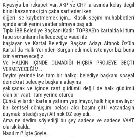
Kıyasıya bir rekabet var, AKP ve CHP arasında kolay değil
birisi kazanmak için çaba sarf eder iken
diğeri ise kaybetmemek için… Klasik seçim muhabbetleri
içinde artık yerini vaatler almaya başladı.
Tıpkı İBB Belediye Başkanı Kadir TOPBAŞ’ın kartalda ki tüm
tapu sorunlarını halledeceğiz vaadi ile
başlayan ve Kartal Belediye Başkan Adayı Altınok Öz’ün
Kartal da Halk Yerinden Sürgün edilmek isteniyor biz buna
izin vermeyeceğiz.
Ve HALKIN İÇİNDE OLMADIĞI HİÇBİR PROJEYE GEÇTİ
VERMEYECEĞİM…
Deyim yerinde ise tam bir halkçı belediye başkanı sosyal
demokrat belediye başkanı adayına
yakışacak ve içinde rant güdümü değil de halk güdümü
olan bir vaat. Tam yerine oturdu
Çünkü yıllardır kartala yatırım yapılmıyor, halk hiçe sayılıyor
bir kentsel dönüşüm belası aldı başını gitti vatandaşın
duymak istediği şeyi Altınok ÖZ söyledi…
Ama ne dedim söylediği bu şey sadece ve sadece VAAT
olarak kaldı…
Nasıl mı? İşte Şöyle….