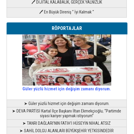
🖊 DİJİTAL KALABALIK, GERÇEK YALNIZLIK
🖊 En Büyük Direniş “ İyi Kalmak “
RÖPORTAJLAR
Güler yüzlü hizmet için değişim zamanı diyorum.
➤ Güler yüzlü hizmet için değişim zamanı diyorum.
➤ DEVA PARTİSİ Kartal İlçe Başkanı İltan Ekmekçioğlu; “Partimde
siyasi kariyer yapmak istiyorum”
➤ TANRI DAĞLARI’NIN FATİH’İ HÜSEYİN NİHAL ATSIZ
➤ SAHİL DOLGU ALANLARI BÜYÜKŞEHİR YETKİSİNDEDİR