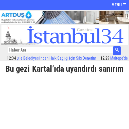
MENÜ ☰
2:34
Şile Belediyesi’nden Halk Sağlığı İçin Sıkı Denetim
12:29
Maltepe’de ilaçl
Bu gezi Kartal’ıda uyandırdı sanırım