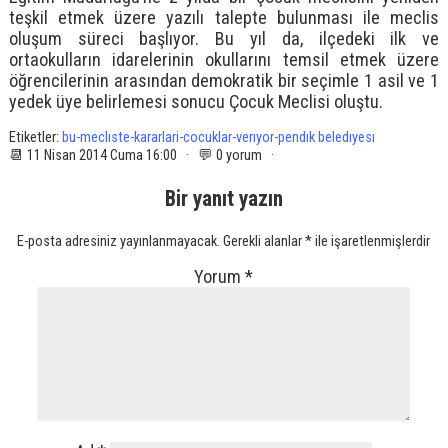
teşkil etmek üzere yazılı talepte bulunması ile meclis
oluşum süreci başlıyor. Bu yıl da, ilçedeki ilk ve
ortaokulların idarelerinin okullarını temsil etmek üzere
öğrencilerinin arasından demokratik bir seçimle 1 asil ve 1
yedek üye belirlemesi sonucu Çocuk Meclisi oluştu.
Etiketler:
bu-meclıste-kararlari-cocuklar-verıyor-pendık beledıyesı
📆 11 Nisan 2014 Cuma 16:00 · 💬 0 yorum ·
Bir yanıt yazın
E-posta adresiniz yayınlanmayacak.
Gerekli alanlar
*
ile işaretlenmişlerdir
Yorum
*