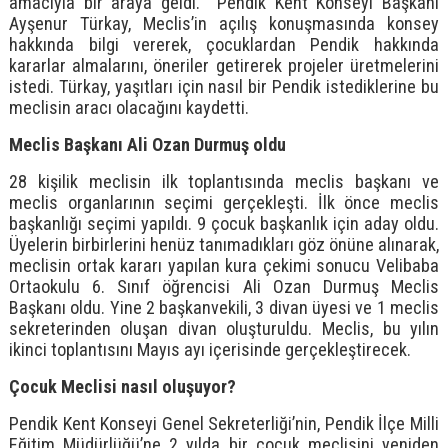
amacıyla bir araya geldi. Pendik Kent Konseyi Başkanı
Ayşenur Türkay, Meclis’in açılış konuşmasında konsey
hakkında bilgi vererek, çocuklardan Pendik hakkında
kararlar almalarını, öneriler getirerek projeler üretmelerini
istedi. Türkay, yaşıtları için nasıl bir Pendik istediklerine bu
meclisin aracı olacağını kaydetti.
Meclis Başkanı Ali Ozan Durmuş oldu
28 kişilik meclisin ilk toplantısında meclis başkanı ve
meclis organlarının seçimi gerçekleşti. İlk önce meclis
başkanlığı seçimi yapıldı. 9 çocuk başkanlık için aday oldu.
Üyelerin birbirlerini henüz tanımadıkları göz önüne alınarak,
meclisin ortak kararı yapılan kura çekimi sonucu Velibaba
Ortaokulu 6. Sınıf öğrencisi Ali Ozan Durmuş Meclis
Başkanı oldu. Yine 2 başkanvekili, 3 divan üyesi ve 1 meclis
sekreterinden oluşan divan oluşturuldu. Meclis, bu yılın
ikinci toplantısını Mayıs ayı içerisinde gerçekleştirecek.
Çocuk Meclisi nasıl oluşuyor?
Pendik Kent Konseyi Genel Sekreterliği’nin, Pendik İlçe Milli
Eğitim Müdürlüğü’ne 2 yılda bir çocuk meclisini yeniden