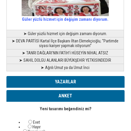
Güler yüzlü hizmet için değişim zamanı diyorum.
➤ Güler yüzlü hizmet için değişim zamanı diyorum.
➤ DEVA PARTİSİ Kartal İlçe Başkanı İltan Ekmekçioğlu; “Partimde
siyasi kariyer yapmak istiyorum”
➤ TANRI DAĞLARI’NIN FATİH’İ HÜSEYİN NİHAL ATSIZ
➤ SAHİL DOLGU ALANLARI BÜYÜKŞEHİR YETKİSİNDEDİR
➤ Ağrılı Umut ya da Umut İnci
YAZARLAR
ANKET
Yeni tasarımı beğendiniz mi?
Evet
Hayır