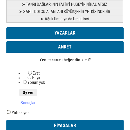
➤ TANRI DAĞLARI’NIN FATİH’İ HÜSEYİN NİHAL ATSIZ
➤ SAHİL DOLGU ALANLARI BÜYÜKŞEHİR YETKİSİNDEDİR
➤ Ağrılı Umut ya da Umut İnci
YAZARLAR
ANKET
Yeni tasarımı beğendiniz mi?
Evet
Hayır
Yorum yok
Sonuçlar
Yükleniyor ...
PİYASALAR