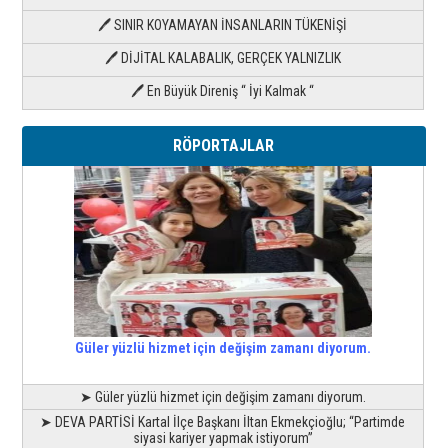
🖊 SINIR KOYAMAYAN İNSANLARIN TÜKENİŞİ
🖊 DİJİTAL KALABALIK, GERÇEK YALNIZLIK
🖊 En Büyük Direniş “ İyi Kalmak “
RÖPORTAJLAR
Güler yüzlü hizmet için değişim zamanı diyorum.
➤ Güler yüzlü hizmet için değişim zamanı diyorum.
➤ DEVA PARTİSİ Kartal İlçe Başkanı İltan Ekmekçioğlu; “Partimde
siyasi kariyer yapmak istiyorum”