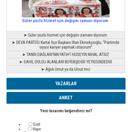
Güler yüzlü hizmet için değişim zamanı diyorum.
➤ Güler yüzlü hizmet için değişim zamanı diyorum.
➤ DEVA PARTİSİ Kartal İlçe Başkanı İltan Ekmekçioğlu; “Partimde
siyasi kariyer yapmak istiyorum”
➤ TANRI DAĞLARI’NIN FATİH’İ HÜSEYİN NİHAL ATSIZ
➤ SAHİL DOLGU ALANLARI BÜYÜKŞEHİR YETKİSİNDEDİR
➤ Ağrılı Umut ya da Umut İnci
YAZARLAR
ANKET
Yeni tasarımı beğendiniz mi?
Evet
Hayır