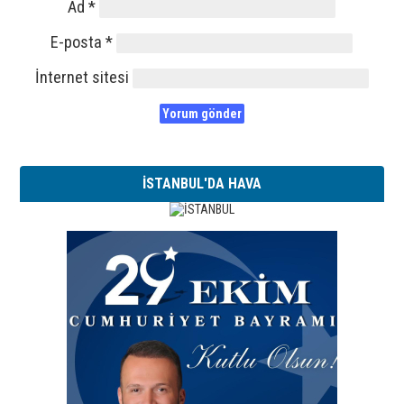
Ad
*
E-posta
*
İnternet sitesi
İSTANBUL'DA HAVA