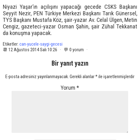
Niyazi Yaşar’ın açılışını yapacağı gecede CSKS Başkanı
Seyyit Nezir, PEN Türkiye Merkezi Başkanı Tarık Günersel,
TYS Başkanı Mustafa Köz, şair-yazar Av. Celal Ülgen, Metin
Cengiz, gazeteci-yazar Osman Şahin, şair Zühal Tekkanat
da konuşma yapacak.
Etiketler:
can-yucele-saygi-gecesi
📆 12 Ağustos 2014 Salı 10:26 · 💬 0 yorum ·
Bir yanıt yazın
E-posta adresiniz yayınlanmayacak.
Gerekli alanlar
*
ile işaretlenmişlerdir
Yorum
*