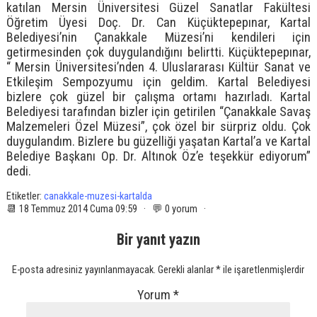
katılan Mersin Üniversitesi Güzel Sanatlar Fakültesi
Öğretim Üyesi Doç. Dr. Can Küçüktepepınar, Kartal
Belediyesi’nin Çanakkale Müzesi’ni kendileri için
getirmesinden çok duygulandığını belirtti. Küçüktepepınar,
“ Mersin Üniversitesi’nden 4. Uluslararası Kültür Sanat ve
Etkileşim Sempozyumu için geldim. Kartal Belediyesi
bizlere çok güzel bir çalışma ortamı hazırladı. Kartal
Belediyesi tarafından bizler için getirilen “Çanakkale Savaş
Malzemeleri Özel Müzesi”, çok özel bir sürpriz oldu. Çok
duygulandım. Bizlere bu güzelliği yaşatan Kartal’a ve Kartal
Belediye Başkanı Op. Dr. Altınok Öz’e teşekkür ediyorum”
dedi.
Etiketler:
canakkale-muzesi-kartalda
📆 18 Temmuz 2014 Cuma 09:59 · 💬 0 yorum ·
Bir yanıt yazın
E-posta adresiniz yayınlanmayacak.
Gerekli alanlar
*
ile işaretlenmişlerdir
Yorum
*