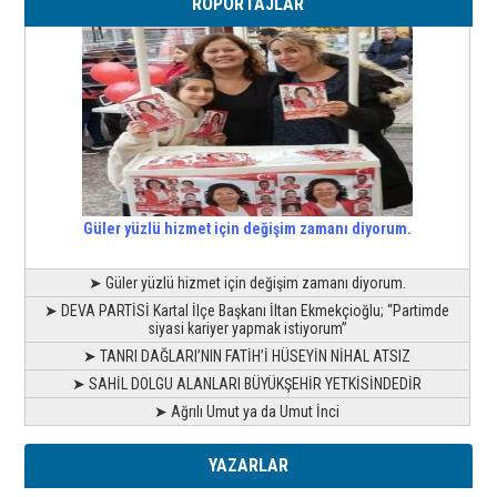
RÖPORTAJLAR
Güler yüzlü hizmet için değişim zamanı diyorum.
➤ Güler yüzlü hizmet için değişim zamanı diyorum.
➤ DEVA PARTİSİ Kartal İlçe Başkanı İltan Ekmekçioğlu; “Partimde
siyasi kariyer yapmak istiyorum”
➤ TANRI DAĞLARI’NIN FATİH’İ HÜSEYİN NİHAL ATSIZ
➤ SAHİL DOLGU ALANLARI BÜYÜKŞEHİR YETKİSİNDEDİR
➤ Ağrılı Umut ya da Umut İnci
YAZARLAR