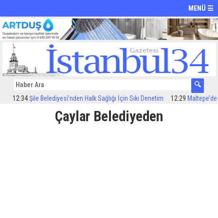
MENÜ ☰
12:34
Şile Belediyesi’nden Halk Sağlığı İçin Sıkı Denetim
12:29
Maltepe’de ilaç
Çaylar Belediyeden