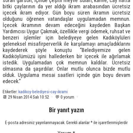
soran garson, içinde çeşitli meyve suları, kahve, cay hatta
bitki çaylarının da yer aldığı ikram arabasından ücretsiz
içecek ikram ediyor. Gün boyu süren ikramın ücretsiz
olduğunu öğrenen vatandaşlar uygulamadan memnun.
İçecek ikramının devam edeceğini kaydeden Başkan
Yardımcısı Uygur Çakmak, özellikle vergi ödemek, ruhsat ve
benzeri işlemler için belediyeye gelen Kadıköylüleri
geleneksel misafirperverlik ile karşılamayı amaçladıklarını
kaydederek şöyle konuştu “Belediyemize gelen
Kadıköylümüzü işini hallederken bir içecek ile ağırlamak
istedik. Uygulamadan çok memnun kaldılar. Ücretsiz
olmasına da şaşırdılar. Onlar mutlu olunca bizde mutlu
olduk. Uygulama mesai saatleri içinde gün boyu devam
edecek.”
Etiketler:
kadikoy-belediyesi-cay-ikrami
📆 29 Nisan 2014 Salı 10:52 · 💬 0 yorum ·
Bir yanıt yazın
E-posta adresiniz yayınlanmayacak.
Gerekli alanlar
*
ile işaretlenmişlerdir