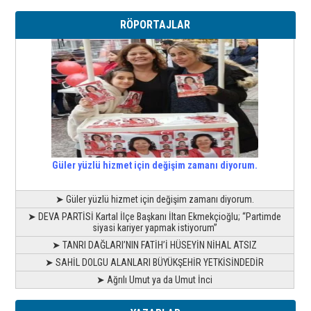
RÖPORTAJLAR
Güler yüzlü hizmet için değişim zamanı diyorum.
➤ Güler yüzlü hizmet için değişim zamanı diyorum.
➤ DEVA PARTİSİ Kartal İlçe Başkanı İltan Ekmekçioğlu; “Partimde
siyasi kariyer yapmak istiyorum”
➤ TANRI DAĞLARI’NIN FATİH’İ HÜSEYİN NİHAL ATSIZ
➤ SAHİL DOLGU ALANLARI BÜYÜKŞEHİR YETKİSİNDEDİR
➤ Ağrılı Umut ya da Umut İnci