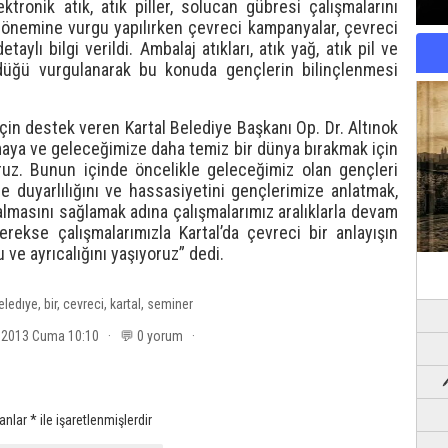
ktronik atık, atık piller, solucan gübresi çalışmalarını
n önemine vurgu yapılırken çevreci kampanyalar, çevreci
aylı bilgi verildi. Ambalaj atıkları, atık yağ, atık pil ve
üldüğü vurgulanarak bu konuda gençlerin bilinçlenmesi
çin destek veren Kartal Belediye Başkanı Op. Dr. Altınok
atmaya ve geleceğimize daha temiz bir dünya bırakmak için
ruz. Bunun içinde öncelikle geleceğimiz olan gençleri
re duyarlılığını ve hassasiyetini gençlerimize anlatmak,
almasını sağlamak adına çalışmalarımız aralıklarla devam
rekse çalışmalarımızla Kartal’da çevreci bir anlayışın
ve ayrıcalığını yaşıyoruz” dedi.
eledıye
,
bir
,
cevreci
,
kartal
,
seminer
ık 2013 Cuma 10:10 · 💬 0 yorum ·
lanlar
*
ile işaretlenmişlerdir