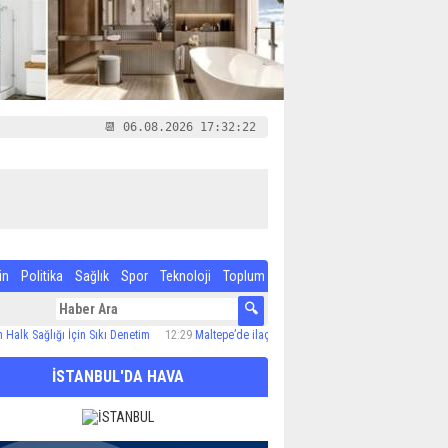
📆 06.08.2026 17:32:23
in
Politika
Sağlık
Spor
Teknoloji
Toplum
lığı İçin Sıkı Denetim
12:29
Maltepe’de ilaçlama çalışmaları sürüyor
12:24
Özel Çocuk
İSTANBUL'DA HAVA