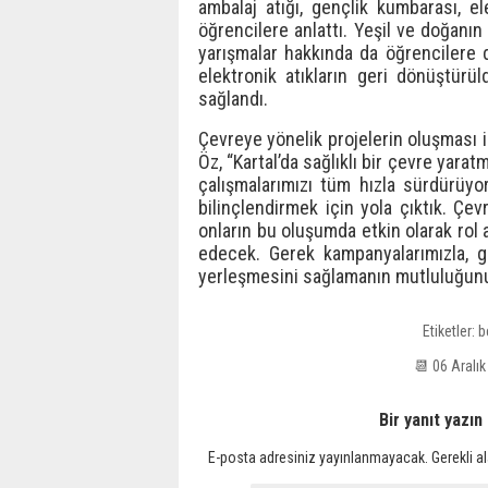
ambalaj atığı, gençlik kumbarası, ele
öğrencilere anlattı. Yeşil ve doğanı
yarışmalar hakkında da öğrencilere det
elektronik atıkların geri dönüştür
sağlandı.
Çevreye yönelik projelerin oluşması i
Öz, “Kartal’da sağlıklı bir çevre yar
çalışmalarımızı tüm hızla sürdürüyo
bilinçlendirmek için yola çıktık. Çev
onların bu oluşumda etkin olarak rol 
edecek. Gerek kampanyalarımızla, ge
yerleşmesini sağlamanın mutluluğunu 
Etiketler:
b
📆 06 Aral
Bir yanıt yazın
E-posta adresiniz yayınlanmayacak.
Gerekli a