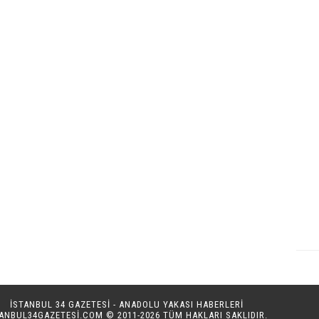
İSTANBUL 34 GAZETESİ - ANADOLU YAKASI HABERLERİ
TANBUL34GAZETESI.COM
© 2011-2026 TÜM HAKLARI SAKLIDIR.