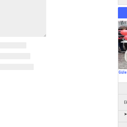
Güle
E
➤