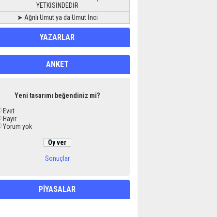
YETKİSİNDEDİR
➤ Ağrılı Umut ya da Umut İnci
YAZARLAR
ANKET
Yeni tasarımı beğendiniz mi?
Evet
Hayır
Yorum yok
Sonuçlar
PİYASALAR