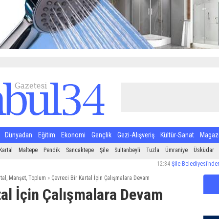
Dünyadan
Eğitim
Ekonomi
Gençlik
Gezi-Alışveriş
Kültür-Sanat
Magaz
Kartal
Maltepe
Pendik
Sancaktepe
Şile
Sultanbeyli
Tuzla
Ümraniye
Üsküdar
12:34
Şile Belediyesi’nden Halk Sağ
tal
,
Manşet
,
Toplum
»
Çevreci Bir Kartal İçin Çalışmalara Devam
tal İçin Çalışmalara Devam