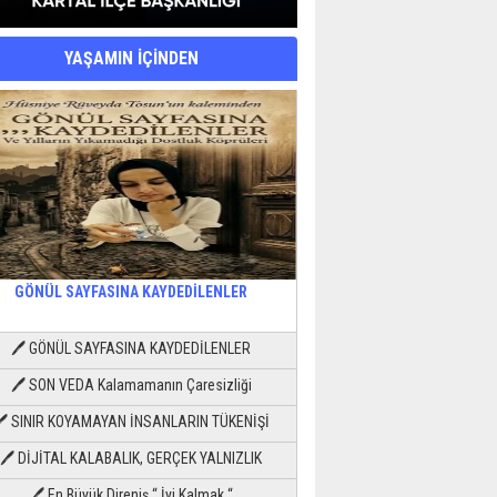
YAŞAMIN İÇİNDEN
GÖNÜL SAYFASINA KAYDEDİLENLER
🖊 GÖNÜL SAYFASINA KAYDEDİLENLER
🖊 SON VEDA Kalamamanın Çaresizliği
🖊 SINIR KOYAMAYAN İNSANLARIN TÜKENİŞİ
🖊 DİJİTAL KALABALIK, GERÇEK YALNIZLIK
🖊 En Büyük Direniş “ İyi Kalmak “