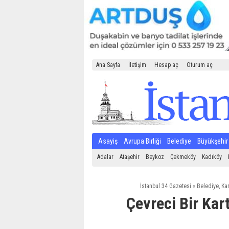
Ana Sayfa
İletişim
Hesap aç
Oturum aç
Asayiş
Avrupa Birliği
Belediye
Büyükşehir
Adalar
Ataşehir
Beykoz
Çekmeköy
Kadıköy
İstanbul 34 Gazetesi
»
Belediye
,
Kar
Çevreci Bir Kar