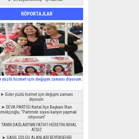
RÖPORTAJLAR
r yüzlü hizmet için değişim zamanı diyorum.
➤ Güler yüzlü hizmet için değişim zamanı
diyorum.
➤ DEVA PARTİSİ Kartal İlçe Başkanı İltan
kmekçioğlu; “Partimde siyasi kariyer yapmak
istiyorum”
 TANRI DAĞLARI’NIN FATİH’İ HÜSEYİN NİHAL
ATSIZ
➤ SAHİL DOLGU ALANLARI BÜYÜKŞEHİR