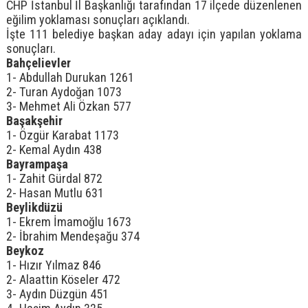
CHP İstanbul İl Başkanlığı tarafından 17 ilçede düzenlenen
eğilim yoklaması sonuçları açıklandı.
İşte 111 belediye başkan aday adayı için yapılan yoklama
sonuçları.
Bahçelievler
1- Abdullah Durukan 1261
2- Turan Aydoğan 1073
3- Mehmet Ali Özkan 577
Başakşehir
1- Özgür Karabat 1173
2- Kemal Aydın 438
Bayrampaşa
1- Zahit Gürdal 872
2- Hasan Mutlu 631
Beylikdüzü
1- Ekrem İmamoğlu 1673
2- İbrahim Mendeşağu 374
Beykoz
1- Hızır Yılmaz 846
2- Alaattin Köseler 472
3- Aydın Düzgün 451