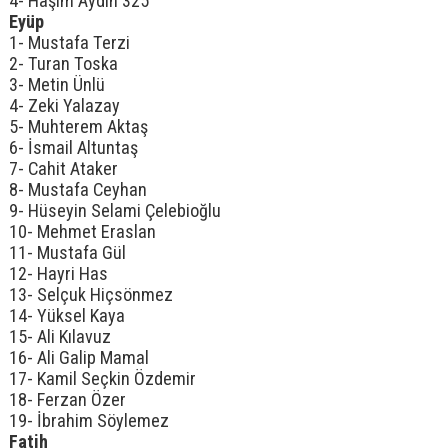
4- Haşim Aydın 325
Eyüp
1- Mustafa Terzi
2- Turan Toska
3- Metin Ünlü
4- Zeki Yalazay
5- Muhterem Aktaş
6- İsmail Altuntaş
7- Cahit Ataker
8- Mustafa Ceyhan
9- Hüseyin Selami Çelebioğlu
10- Mehmet Eraslan
11- Mustafa Gül
12- Hayri Has
13- Selçuk Hiçsönmez
14- Yüksel Kaya
15- Ali Kılavuz
16- Ali Galip Mamal
17- Kamil Seçkin Özdemir
18- Ferzan Özer
19- İbrahim Söylemez
Fatih