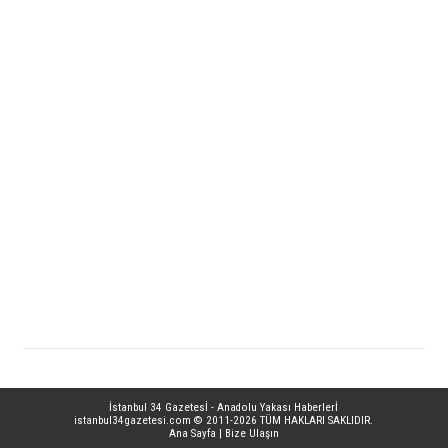
İstanbul 34 Gazetesİ - Anadolu Yakası Haberlerİ
istanbul34gazetesi.com
© 2011-2026 TÜM HAKLARI SAKLIDIR.
Ana Sayfa
|
Bize Ulaşın