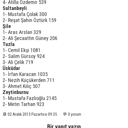
4- Atilla Özdemir 539
Sultanbeyli
1- Mustafa Çolak 300
2- Reşat Şahin Öztürk 159
Şile
1- Aras Arslan 329
2- Ali Şecaattin Güney 206
Tuzla
1- Cemil Ekşi 1081
2- Salim Gürsoy 924
3- Ali Çelik 719
Üsküdar
1- İrfan Karacan 1035
2- Nezih Küçükerden 711
3- Ahmet Kılıç 507
Zeytinburnu
1- Mustafa Fazlıoğlu 2145
2- Metin Tarhan 923
📆 02 Aralık 2013 Pazartesi 09:35 · 💬 0 yorum ·
Bir yanıt yazın