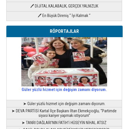
🖊 DİJİTAL KALABALIK, GERÇEK YALNIZLIK
🖊 En Büyük Direniş “ İyi Kalmak “
RÖPORTAJLAR
Güler yüzlü hizmet için değişim zamanı diyorum.
➤ Güler yüzlü hizmet için değişim zamanı diyorum.
➤ DEVA PARTİSİ Kartal İlçe Başkanı İltan Ekmekçioğlu; “Partimde
siyasi kariyer yapmak istiyorum”
➤ TANRI DAĞLARI’NIN FATİH’İ HÜSEYİN NİHAL ATSIZ