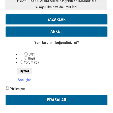
➤ SAHİL DOLGU ALANLARI BÜYÜKŞEHİR YETKİSİNDEDİR
➤ Ağrılı Umut ya da Umut İnci
YAZARLAR
ANKET
Yeni tasarımı beğendiniz mi?
Evet
Hayır
Yorum yok
Sonuçlar
Yükleniyor ...
PİYASALAR