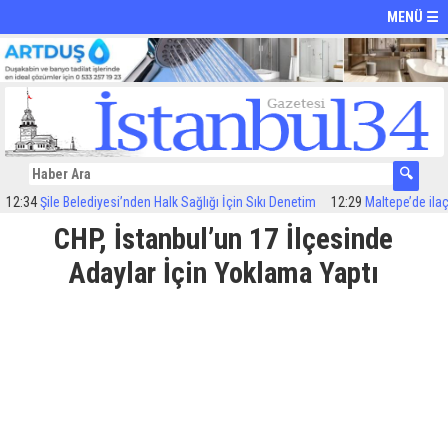
MENÜ ☰
4
Şile Belediyesi’nden Halk Sağlığı İçin Sıkı Denetim
12:29
Maltepe’de ilaçlama 
CHP, İstanbul’un 17 İlçesinde
Adaylar İçin Yoklama Yaptı