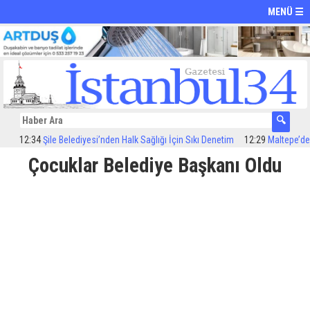
MENÜ ☰
12:34
Şile Belediyesi’nden Halk Sağlığı İçin Sıkı Denetim
12:29
Maltepe’de ilaçl
Çocuklar Belediye Başkanı Oldu