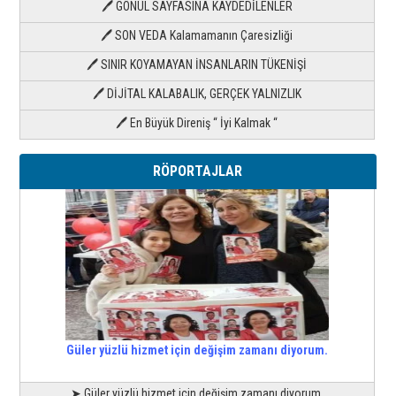
🖊 GÖNÜL SAYFASINA KAYDEDİLENLER
🖊 SON VEDA Kalamamanın Çaresizliği
🖊 SINIR KOYAMAYAN İNSANLARIN TÜKENİŞİ
🖊 DİJİTAL KALABALIK, GERÇEK YALNIZLIK
🖊 En Büyük Direniş “ İyi Kalmak “
RÖPORTAJLAR
Güler yüzlü hizmet için değişim zamanı diyorum.
➤ Güler yüzlü hizmet için değişim zamanı diyorum.