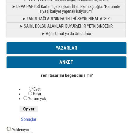
➤ DEVA PARTİSİ Kartal İlçe Başkanı İltan Ekmekçioğlu; “Partimde
siyasi kariyer yapmak istiyorum”
➤ TANRI DAĞLARI’NIN FATİH’İ HÜSEYİN NİHAL ATSIZ
➤ SAHİL DOLGU ALANLARI BÜYÜKŞEHİR YETKİSİNDEDİR
➤ Ağrılı Umut ya da Umut İnci
YAZARLAR
ANKET
Yeni tasarımı beğendiniz mi?
Evet
Hayır
Yorum yok
Sonuçlar
Yükleniyor ...