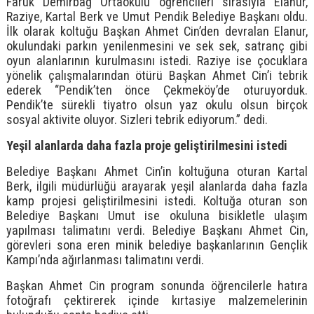
Faruk Demirbağ Ortaokulu öğrencileri sırasıyla Elanur,
Raziye, Kartal Berk ve Umut Pendik Belediye Başkanı oldu.
İlk olarak koltuğu Başkan Ahmet Cin’den devralan Elanur,
okulundaki parkın yenilenmesini ve sek sek, satranç gibi
oyun alanlarının kurulmasını istedi. Raziye ise çocuklara
yönelik çalışmalarından ötürü Başkan Ahmet Cin’i tebrik
ederek “Pendik’ten önce Çekmeköy’de oturuyorduk.
Pendik’te sürekli tiyatro olsun yaz okulu olsun birçok
sosyal aktivite oluyor. Sizleri tebrik ediyorum.” dedi.
Yeşil alanlarda daha fazla proje geliştirilmesini istedi
Belediye Başkanı Ahmet Cin’in koltuğuna oturan Kartal
Berk, ilgili müdürlüğü arayarak yeşil alanlarda daha fazla
kamp projesi geliştirilmesini istedi. Koltuğa oturan son
Belediye Başkanı Umut ise okuluna bisikletle ulaşım
yapılması talimatını verdi. Belediye Başkanı Ahmet Cin,
görevleri sona eren minik belediye başkanlarının Gençlik
Kampı’nda ağırlanması talimatını verdi.
Başkan Ahmet Cin program sonunda öğrencilerle hatıra
fotoğrafı çektirerek içinde kırtasiye malzemelerinin