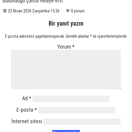
bulunduğu çanta hediye etti.
📆 22 Nisan 2026 Çarşamba 15:26 · 💬 0 yorum ·
Bir yanıt yazın
E-posta adresiniz yayınlanmayacak.
Gerekli alanlar
*
ile işaretlenmişlerdir
Yorum
*
Ad
*
E-posta
*
İnternet sitesi