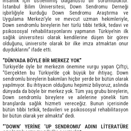
insanlık için üstlenilmiş olağanüstü bir sorumluluktur.
İstanbul Bilim Üniversitesi, Down Sendromu Derneği
işbirliğiyle kurduğu Down Sendromu Araştırma ve
Uygulama Merkezi’yle ve mevcut uzman hekimleriyle,
Down sendromlu bireylerin her türlü tıbbi tetkik, tedavi ve
psikososyal rehabilitasyonlarını yapmanın Türkiye’nin ilk
sağlık üniversitesi olarak kendilerine düşen bir görev
olduğunu, üniversite olarak bir ilke imza atmaktan onur
duyduklarını” ifade etti.
“DÜNYADA BÖYLE BİR MERKEZ YOK”
Türkiye’de öyle bir merkezin önemine vurgu yapan Çiftçi,
“Gerçekten bu Türkiye’de çok büyük bir ihtiyaç. Down
sendromlu bireylerin bakımları hiçbir yerde bir bütün olarak
yapılmıyor. Bu ihtiyacın olduğunu hepimiz biliyoruz, aslında
dünyada da böyle bir merkez yok. Tüm yaş grubu bireylerin,
Down sendromlu bireylere ve ailelerine yönelik tüm
branşlarda sağlık hizmeti vereceğiz. Bunun içerisinde
bütün tıbbi tetkik, tedavileri ve psikososyal rehabilitasyon
bir bütün olarak yer almakta” dedi.
“‘DOWN’ YERİNE ‘UP SENDROMU’ ADINI LİTERATÜRE