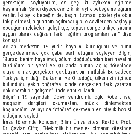
gerektiğini söylüyorum, en geç iki aylıkken eğitime
başlanmalı. Şimdi diyeceksiniz ki iki aylık bebeğe ne eğitim
verilir. İki aylık bebeğin de, başını tutması gözleriyle obje
takip etmesi, algılarının açılması gibi o sevilerden başlayıp
çocuğun melekeleri geliştikçe, kapasitesi geliştikçe yaşına
uygun olarak değişen farklı eğitim programları var” diye
konuştu.
Açılan merkezin 19 yıldır hayalini kurduğunu ve bunu
gerçekleştirmek çok çaba sarf ettiğini söyleyen Bilgin,
“Burası benim hayalimdi, oğlum doğduğundan beri hayalini
kurduğum bir yerdi ve şu anda bunun açılış töreninde
oluyor olmak gerçekten çok büyük bir mutluluk. Bu sadece
Türkiye için değil Balkanlar ve Ortadoğu, ülkemizin içinde
bulunduğu yakın coğrafya içinde gerçekten fark yaratan
çok önemli bir gelişme” ifadelerini kullandı.
Bilgin’in 19 yaşındaki Down sendromlu oğlu Robert ise,
magazin dergileri okumaktan, müzik dinlemekten
hoşlandığını ve ayrıca fotoğraf çekmenin en büyük hobisi
olduğunu söyledi.
İmza töreninde konuşan, Bilim Üniversitesi Rektörü Prof.
Dr. Çavlan Çiftçi, “Hekimlik bir meslek olmanın ötesinde