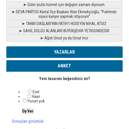
➤ Güler yüzlü hizmet için değişim zamanı diyorum.
➤ DEVA PARTİSİ Kartal İlçe Başkanı İltan Ekmekçioğlu; “Partimde
siyasi kariyer yapmak istiyorum”
➤ TANRI DAĞLARI’NIN FATİH’İ HÜSEYİN NİHAL ATSIZ
➤ SAHİL DOLGU ALANLARI BÜYÜKŞEHİR YETKİSİNDEDİR
➤ Ağrılı Umut ya da Umut İnci
YAZARLAR
ANKET
Yeni tasarımı beğendiniz mi?
Evet
Hayır
Yorum yok
Sonuçları görüntüle