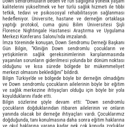
Down sendromluların beden ve ruh sağlığına yönelik yaşam
kalitelerini yükseltmek ve her türlü sağlık hizmeti ile tıbbi
tetkik, tedavi ve psikososyal rehabilitasyon sağlanması
hedefleniyor. Üniversite, hastane ve derneğin ortaklaşa
yaptığı protokol, cuma günü Bilim Üniversitesi Şişli
Florence Nightingale Hastanesi Araştırma ve Uygulama
Merkezi Konferans Salonu’nda imzalandı.
İmza töreninde konuşan, Down Sendromu Derneği Başkanı
Gün Bilgin, “Kliniğin Down sendromlu çocukların ve
yetişkinlerin sağlık gereksinimlerinin karşılanmasında
yaşanılan sorunların giderilmesi yolunda bir dönüm noktası
olduğunu ve kısa sürede bölgede bir mükemmeliyet
merkezi olmasını beklediğini” bildirdi.
Bilgin Türkiye’de ve bölgede böyle bir derneğin olmadığını
ve Down sendromlu çocukların ailelerinin böyle bir eğitim
ve sağlık merkezine ihtiyaçları olduğu için böyle bir yola
koyulduklarını ifade etti.
Bilgin sözlerine şöyle devam etti: “Down sendromlu
çocukların doğduklarından itibaren ailelerinin ve onların
yanında olacak bir derneğe ihtiyaçları vardı. Çocuklarımız
doğduğunda, tanı konulmasına daha sonra eğitim haklarına
ve okul haklarına varana kadar pek çok konuda zorluklar