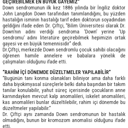
GEÇİREBİLMEK EN BÜYÜK GAYEMİZ”
Down sendromunun ilk kez 1886 yılında bir İngiliz doktor
John Langdon Down tarafından tanımlandığını, bu yüzden
hastalığın isminin hastalığı tarif eden doktorun soyadından
geldiğini ifade eden Dr. Çiftçi, “Bilim Üniversitesi olarak Dr.
Down’nın adını verdiği sendroma ‘Down’ yerine ‘Up
sendromu’ adını literatüre geçirebilmek hepimizin ortak
gayesi ve en büyük temennisidir” dedi.
Dr.Çiftçi, merkezde Down sendromlu çocuk sahibi olacağını
öğrenen hamile annelere ve babalara yönelik de
çalışmaları olduğunu ifade etti.
“RAHİM İÇİ DÖNEMDE DÜZELTMELER YAPILABİLİR”
“Bugünün tanı konma olanakları biliniyor ama daha farklı
daha biyokimyasal süreçlerle belki daha başından bir takım
tanılar konulabilir, yahut süreç içerisinde çocukların anne
karnındayken mevcut kalp anomalileri, iskelet anomalileri,
kas anomalileri bunlar düzeltilebilir, rahim içi dönemde bu
düzeltmeler yapılabilir.”
Dr. Çiftçi aynı zamanda Down sendromunun bir hastalık
olmadığını, bunun bir kromozom anomalisi olduğunu ifade
etti.