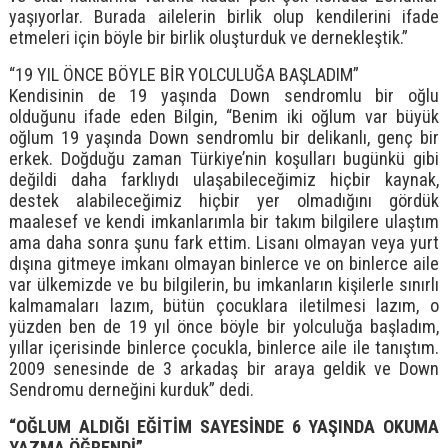
yaşıyorlar. Burada ailelerin birlik olup kendilerini ifade
etmeleri için böyle bir birlik oluşturduk ve dernekleştik.”
“19 YIL ÖNCE BÖYLE BİR YOLCULUĞA BAŞLADIM”
Kendisinin de 19 yaşında Down sendromlu bir oğlu
olduğunu ifade eden Bilgin, “Benim iki oğlum var büyük
oğlum 19 yaşında Down sendromlu bir delikanlı, genç bir
erkek. Doğduğu zaman Türkiye’nin koşulları bugünkü gibi
değildi daha farklıydı ulaşabileceğimiz hiçbir kaynak,
destek alabileceğimiz hiçbir yer olmadığını gördük
maalesef ve kendi imkanlarımla bir takım bilgilere ulaştım
ama daha sonra şunu fark ettim. Lisanı olmayan veya yurt
dışına gitmeye imkanı olmayan binlerce ve on binlerce aile
var ülkemizde ve bu bilgilerin, bu imkanların kişilerle sınırlı
kalmamaları lazım, bütün çocuklara iletilmesi lazım, o
yüzden ben de 19 yıl önce böyle bir yolculuğa başladım,
yıllar içerisinde binlerce çocukla, binlerce aile ile tanıştım.
2009 senesinde de 3 arkadaş bir araya geldik ve Down
Sendromu derneğini kurduk” dedi.
“OĞLUM ALDIĞI EĞİTİM SAYESİNDE 6 YAŞINDA OKUMA
YAZMA ÖĞRENDİ”