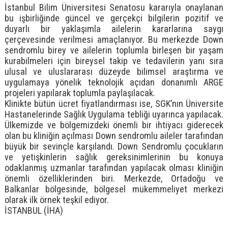
İstanbul Bilim Üniversitesi Senatosu kararıyla onaylanan
bu işbirliğinde güncel ve gerçekçi bilgilerin pozitif ve
duyarlı bir yaklaşımla ailelerin kararlarına saygı
çerçevesinde verilmesi amaçlanıyor. Bu merkezde Down
sendromlu birey ve ailelerin toplumla birleşen bir yaşam
kurabilmeleri için bireysel takip ve tedavilerin yanı sıra
ulusal ve uluslararası düzeyde bilimsel araştırma ve
uygulamaya yönelik teknolojik açıdan donanımlı ARGE
projeleri yapılarak toplumla paylaşılacak.
Klinikte bütün ücret fiyatlandırması ise, SGK’nın Üniversite
Hastanelerinde Sağlık Uygulama tebliği uyarınca yapılacak.
Ülkemizde ve bölgemizdeki önemli bir ihtiyacı giderecek
olan bu kliniğin açılması Down sendromlu aileler tarafından
büyük bir sevinçle karşılandı. Down Sendromlu çocukların
ve yetişkinlerin sağlık gereksinimlerinin bu konuya
odaklanmış uzmanlar tarafından yapılacak olması kliniğin
önemli özelliklerinden biri. Merkezde, Ortadoğu ve
Balkanlar bölgesinde, bölgesel mükemmeliyet merkezi
olarak ilk örnek teşkil ediyor.
İSTANBUL (İHA)