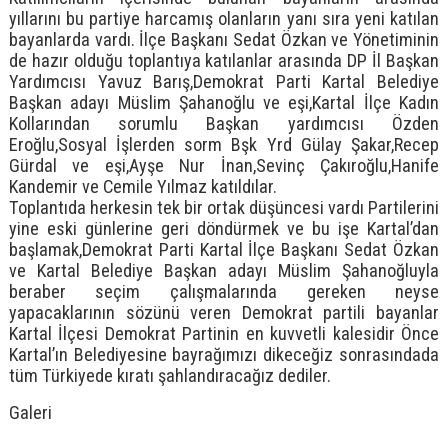
yıllarını bu partiye harcamış olanların yanı sıra yeni katılan
bayanlarda vardı. İlçe Başkanı Sedat Özkan ve Yönetiminin
de hazır olduğu toplantıya katılanlar arasında DP İl Başkan
Yardımcısı Yavuz Barış,Demokrat Parti Kartal Belediye
Başkan adayı Müslim Şahanoğlu ve eşi,Kartal İlçe Kadın
Kollarından sorumlu Başkan yardımcısı Özden
Eroğlu,Sosyal İşlerden sorm Bşk Yrd Gülay Şakar,Recep
Gürdal ve eşi,Ayşe Nur İnan,Sevinç Çakıroğlu,Hanife
Kandemir ve Cemile Yılmaz katıldılar.
Toplantıda herkesin tek bir ortak düşüncesi vardı Partilerini
yine eski günlerine geri döndürmek ve bu işe Kartal’dan
başlamak,Demokrat Parti Kartal İlçe Başkanı Sedat Özkan
ve Kartal Belediye Başkan adayı Müslim Şahanoğluyla
beraber seçim çalışmalarında gereken neyse
yapacaklarının sözünü veren Demokrat partili bayanlar
Kartal İlçesi Demokrat Partinin en kuvvetli kalesidir Önce
Kartal’ın Belediyesine bayrağımızı dikeceğiz sonrasındada
tüm Türkiyede kıratı şahlandıracağız dediler.
Galeri