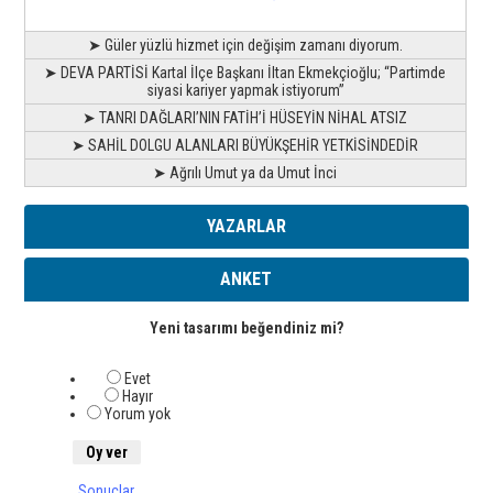
➤ Güler yüzlü hizmet için değişim zamanı diyorum.
➤ DEVA PARTİSİ Kartal İlçe Başkanı İltan Ekmekçioğlu; “Partimde
siyasi kariyer yapmak istiyorum”
➤ TANRI DAĞLARI’NIN FATİH’İ HÜSEYİN NİHAL ATSIZ
➤ SAHİL DOLGU ALANLARI BÜYÜKŞEHİR YETKİSİNDEDİR
➤ Ağrılı Umut ya da Umut İnci
YAZARLAR
ANKET
Yeni tasarımı beğendiniz mi?
Evet
Hayır
Yorum yok
Sonuçlar