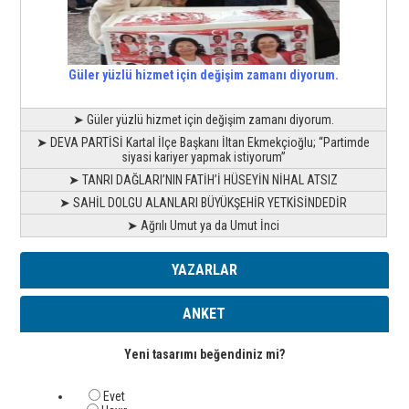
Güler yüzlü hizmet için değişim zamanı diyorum.
➤ Güler yüzlü hizmet için değişim zamanı diyorum.
➤ DEVA PARTİSİ Kartal İlçe Başkanı İltan Ekmekçioğlu; “Partimde
siyasi kariyer yapmak istiyorum”
➤ TANRI DAĞLARI’NIN FATİH’İ HÜSEYİN NİHAL ATSIZ
➤ SAHİL DOLGU ALANLARI BÜYÜKŞEHİR YETKİSİNDEDİR
➤ Ağrılı Umut ya da Umut İnci
YAZARLAR
ANKET
Yeni tasarımı beğendiniz mi?
Evet