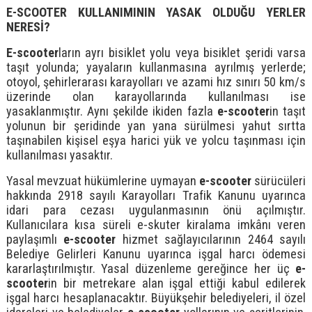
E-SCOOTER KULLANIMININ YASAK OLDUĞU YERLER
NERESİ?
E-scooter
ların ayrı bisiklet yolu veya bisiklet şeridi varsa
taşıt yolunda; yayaların kullanmasına ayrılmış yerlerde;
otoyol, şehirlerarası karayolları ve azami hız sınırı 50 km/s
üzerinde olan karayollarında kullanılması ise
yasaklanmıştır. Aynı şekilde ikiden fazla
e-scooter
in taşıt
yolunun bir şeridinde yan yana sürülmesi yahut sırtta
taşınabilen kişisel eşya harici yük ve yolcu taşınması için
kullanılması yasaktır.
Yasal mevzuat hükümlerine uymayan
e-scooter
sürücüleri
hakkında 2918 sayılı Karayolları Trafik Kanunu uyarınca
idari para cezası uygulanmasının önü açılmıştır.
Kullanıcılara kısa süreli e-skuter kiralama imkânı veren
paylaşımlı
e-scooter
hizmet sağlayıcılarının 2464 sayılı
Belediye Gelirleri Kanunu uyarınca işgal harcı ödemesi
kararlaştırılmıştır. Yasal düzenleme gereğince her üç
e-
scooter
in bir metrekare alan işgal ettiği kabul edilerek
işgal harcı hesaplanacaktır. Büyükşehir belediyeleri, il özel