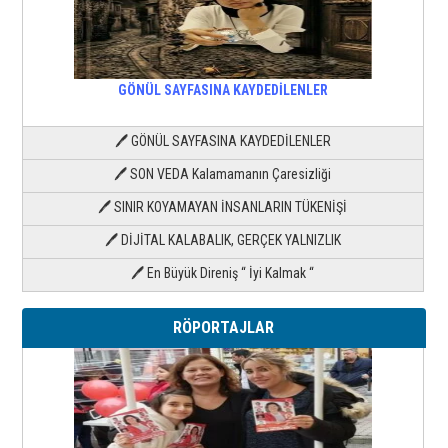
GÖNÜL SAYFASINA KAYDEDİLENLER
🖊 GÖNÜL SAYFASINA KAYDEDİLENLER
🖊 SON VEDA Kalamamanın Çaresizliği
🖊 SINIR KOYAMAYAN İNSANLARIN TÜKENİŞİ
🖊 DİJİTAL KALABALIK, GERÇEK YALNIZLIK
🖊 En Büyük Direniş “ İyi Kalmak “
RÖPORTAJLAR