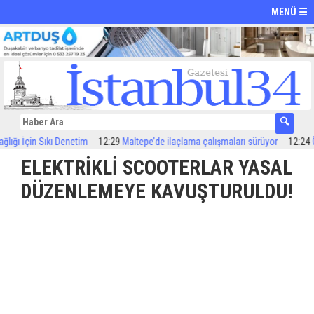
MENÜ ☰
çin Sıkı Denetim
12:29
Maltepe’de ilaçlama çalışmaları sürüyor
12:24
Özel Ço
ELEKTRİKLİ SCOOTERLAR YASAL
DÜZENLEMEYE KAVUŞTURULDU!