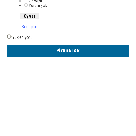
Hayır
Yorum yok
Sonuçlar
Yükleniyor ...
PİYASALAR