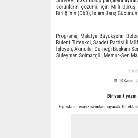
Suriye’yi, Irak’ı bölüp parçalara ayır
sorunların çözümü için Milli Görüş
Birliği’nin (D60), İslam Barış Gücünü
Programa, Malatya Büyükşehir Beled
Bülent Tüfenkci, Saadet Partisi İl Müf
İşleyen, Akıncılar Derneği Başkanı S
Süleyman Solmazgül, Memur-Sen Malat
Etiket
📆 03 Kasım 
Bir yanıt yazın
E-posta adresiniz yayınlanmayacak.
Gerekli a