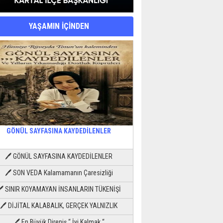
YAŞAMIN İÇİNDEN
GÖNÜL SAYFASINA KAYDEDİLENLER
🖊 GÖNÜL SAYFASINA KAYDEDİLENLER
🖊 SON VEDA Kalamamanın Çaresizliği
🖊 SINIR KOYAMAYAN İNSANLARIN TÜKENİŞİ
🖊 DİJİTAL KALABALIK, GERÇEK YALNIZLIK
🖊 En Büyük Direniş “ İyi Kalmak “