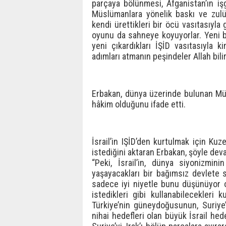
parçaya bölünmesi, Afganistan’ın iş
Müslümanlara yönelik baskı ve zulüm
kendi ürettikleri bir öcü vasıtasıyla
oyunu da sahneye koyuyorlar. Yeni bir
yeni çıkardıkları İŞİD vasıtasıyla k
adımları atmanın peşindeler Allah bili
Erbakan, dünya üzerinde bulunan M
hâkim olduğunu ifade etti.
İsrail’in IŞİD’den kurtulmak için Ku
istediğini aktaran Erbakan, şöyle deva
“Peki, İsrail’in, dünya siyonizmini
yaşayacakları bir bağımsız devlete s
sadece iyi niyetle bunu düşünüyor ol
istedikleri gibi kullanabilecekleri 
Türkiye’nin güneydoğusunun, Suriye’n
nihai hedefleri olan büyük İsrail hede