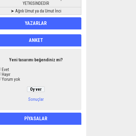
YETKİSİNDEDİR
➤ Ağrılı Umut ya da Umut İnci
YAZARLAR
ANKET
Yeni tasarımı beğendiniz mi?
Evet
Hayır
Yorum yok
Sonuçlar
PİYASALAR