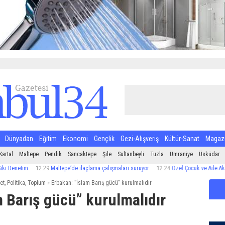
Dünyadan
Eğitim
Ekonomi
Gençlik
Gezi-Alışveriş
Kültür-Sanat
Magaz
Kartal
Maltepe
Pendik
Sancaktepe
Şile
Sultanbeyli
Tuzla
Ümraniye
Üsküdar
tim
12:29
Maltepe’de ilaçlama çalışmaları sürüyor
12:24
Özel Çocuk ve Aile Akademisi’
et
,
Politika
,
Toplum
»
Erbakan: ”İslam Barış gücü” kurulmalıdır
 Barış gücü” kurulmalıdır