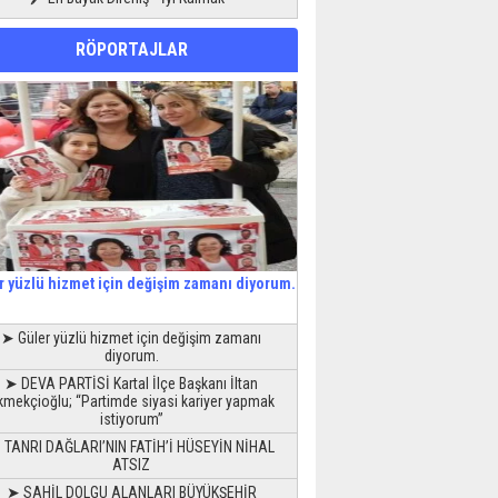
RÖPORTAJLAR
r yüzlü hizmet için değişim zamanı diyorum.
➤ Güler yüzlü hizmet için değişim zamanı
diyorum.
➤ DEVA PARTİSİ Kartal İlçe Başkanı İltan
kmekçioğlu; “Partimde siyasi kariyer yapmak
istiyorum”
 TANRI DAĞLARI’NIN FATİH’İ HÜSEYİN NİHAL
ATSIZ
➤ SAHİL DOLGU ALANLARI BÜYÜKŞEHİR