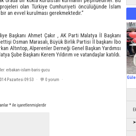
arak orada bir kukla Kürdistan kurmanın peşindedirler. Bu
 projeleri olan Türkiye Cumhuriyeti öncülüğünde İslam
n bir an evvel kurulması gerekmektedir.”
iye Başkanı Ahmet Çakır , AK Parti Malatya İl Başkanı
ettişi Osman Marasalı, Büyük Birlik Partisi İl başkanı İbo
erkan Altıntop, Alperenler Derneği Genel Başkan Yardımsı
ya Şube Başkanı Kerem Yıldırım ve vatandaşlar katıldı.
ler:
erbakan-islam-baris-gucu
Güle
2014 Pazartesi 09:53 · 💬 0 yorum ·
lanlar
*
ile işaretlenmişlerdir
E
➤