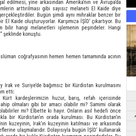
gal edilmesi, yine arkasından Amerika’nın ve Avrupa’da
lerin arttırılması gibi sayısız melaneti El Kaide diye
 gerçekleştirdiler. Bugün şimdi aynı mihraklar benzer bir
 El Kaide oluşturuyorlar. Karşımıza İŞİD’ çıkartıyor. Bu
im bilir hangi melanetleri işlemenin peşindeler. Hangi
r” şeklinde konuştu.
üslüman coğrafyasının hemen hemen tamamında acının
zey Irak ve Suriye’de bağımsız bir Kürdistan kurulmasını
m etti:
n Kürt kardeşlerimizin huzur, barış, refah içerisinde
ahip olmaları gibi bir amacı olabilir mi? Samimi olarak
abilirler mi? Elbette ki hayır. Onların asıl hedefi önce
kukla bir Kürdistan’ın orada kurulması. Bu Kürdistan’ın
in kuzeyinin, Irak’ın kuzeyinin katılması ve arkasında
flerine ulaşmalarıdır. Dolayısıyla bugün İŞİD’ kullanarak