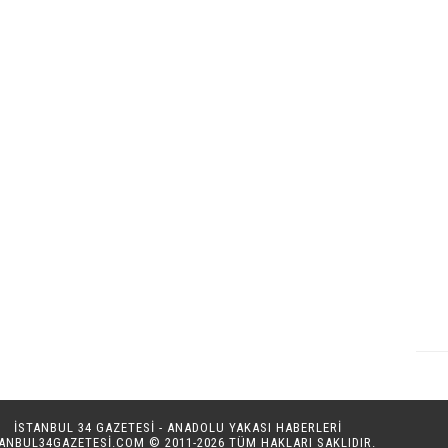
İSTANBUL 34 GAZETESİ - ANADOLU YAKASI HABERLERİ
TANBUL34GAZETESI.COM
© 2011-2026 TÜM HAKLARI SAKLIDIR.