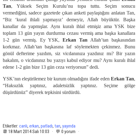
Tan
, Yüksek Seçim Kurulu’nu topa tuttu. Seçim sonucu
vermediğini, sadece gazetede çıkan anketi paylaştığını anlatan Tan,
“Biz ‘kural ihlali yapmayız’ demeyiz, Allah büyüktür. Başka
kanallar da yapmışlar. Aynı kuralı ihlal etmişiz ama YSK bize
toplam 13 gün yayın durdurma cezası vermiş ama başka kanallara
1-2 gün vermiş. Ey YSK,
Erkan Tan
Allah’tan başkasından
korkmaz. Allah’tan başkasına laf söylemekten çekinmez. Bunu
gönül defterime yazdım, siz vicdanınıza yazdınız mı? Bir yazın
bakalım, o vicdanınız bu yazıyı kabul ediyor mu? Aynı kuralı ihlal
edene 1-2 gün bize 13 gün ceza veriyorsun” dedi.
YSK’nın eleştirilemez bir kurum olmadığını ifade eden
Erkan Tan
,
“Haksızlık yaptınız, adaletsizlik yaptınız. Seçime gölge
düşürdünüz” diyerek tepkisini sürdürdü.
Etiketler:
canlı
,
erkan
,
patladı
,
tan
,
yayında
📆 18 Mart 2014 Salı 10:03 · 💬 0 yorum ·