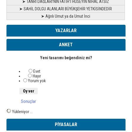
➤ TANRI DAĞLARI’NIN FATİH’İ HÜSEYİN NİHAL ATSIZ
➤ SAHİL DOLGU ALANLARI BÜYÜKŞEHİR YETKİSİNDEDİR
➤ Ağrılı Umut ya da Umut İnci
YAZARLAR
ANKET
Yeni tasarımı beğendiniz mi?
Evet
Hayır
Yorum yok
Sonuçlar
Yükleniyor ...
PİYASALAR