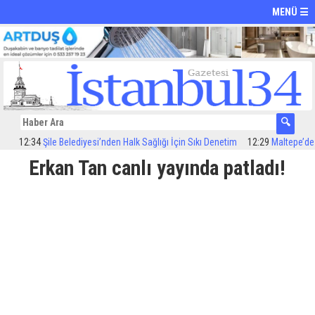
MENÜ ☰
12:34
Şile Belediyesi’nden Halk Sağlığı İçin Sıkı Denetim
12:29
Maltepe’de ilaç
Erkan Tan canlı yayında patladı!