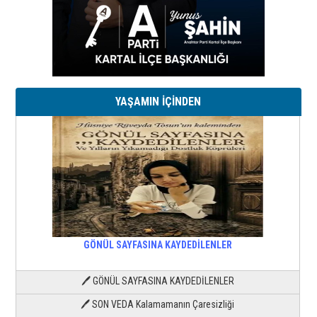
YAŞAMIN İÇİNDEN
GÖNÜL SAYFASINA KAYDEDİLENLER
🖊 GÖNÜL SAYFASINA KAYDEDİLENLER
🖊 SON VEDA Kalamamanın Çaresizliği