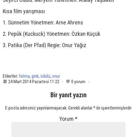
Kısa film yarışması
1. Sünnetim Yönetmen: Arne Ahrens
2. Pepûk (Kuckuck) Yönetmen: Özkan Küçük
3. Patika (Der Pfad) Regie: Onur Yağız
Etiketler:
fatma
,
girik
,
ödülü
,
onur
📆 24 Mart 2014 Pazartesi 11:22 · 💬 0 yorum ·
Bir yanıt yazın
E-posta adresiniz yayınlanmayacak.
Gerekli alanlar
*
ile işaretlenmişlerdir
Yorum
*