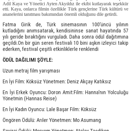
Adil Kaya ve Yönetici Ayten Akyıldız ile ekibi kutlayarak teşekkür
etti. Kaya, onlarca filmin özellikle Türk gençlerine Türk kültürü ve
ananelerini tanıtması bakımından önemli olduğunu dile getirdi.
Fatma Girik de, Türk sinemasının 100’üncü yılının
kutladığını anımsatarak, kendisininse sanat hayatında 57
yılı geride bıraktığını vurguladı. Daha sonra ödül dağıtımına
geçildi.On bir gün seren festivali 10 bini aşkın izleyici takip
ederken, festival çeşitli etkinliklerle renklendi
ÖDÜL DAĞILIMI ŞÖYLE:
Uzun metraj film yarışması
En İyi Film: Köksüz Yönetmen: Deniz Akçay Katıksız
En İyi Erkek Oyuncu: Doron Amit:Film: Hanna’nın Yolculuğu
Yönetmin (Hannas Reise)
En İyi Kadın Oyuncu: Lale Başar Film: Köksüz
Öngören Ödülü: Arıler Yönetmen: Mo Asumang
Seyirci Ödülü: Meryem Yönetmen: Atalay Taşdiken