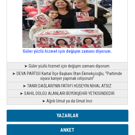
Güler yüzlü hizmet için değişim zamanı diyorum.
➤ Güler yüzlü hizmet için değişim zamanı diyorum.
➤ DEVA PARTİSİ Kartal İlçe Başkanı İltan Ekmekçioğlu; “Partimde
siyasi kariyer yapmak istiyorum”
➤ TANRI DAĞLARI’NIN FATİH’İ HÜSEYİN NİHAL ATSIZ
➤ SAHİL DOLGU ALANLARI BÜYÜKŞEHİR YETKİSİNDEDİR
➤ Ağrılı Umut ya da Umut İnci
YAZARLAR
ANKET