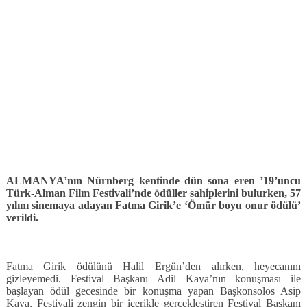
ALMANYA’nın Nürnberg kentinde dün sona eren ’19’uncu
Türk-Alman Film Festivali’nde ödüller sahiplerini bulurken, 57
yılını sinemaya adayan Fatma Girik’e ‘Ömür boyu onur ödülü’
verildi.
Fatma Girik ödülünü Halil Ergün’den alırken, heyecanını
gizleyemedi. Festival Başkanı Adil Kaya’nın konuşması ile
başlayan ödül gecesinde bir konuşma yapan Başkonsolos Asip
Kaya, Festivali zengin bir içerikle gerçekleştiren Festival Başkanı