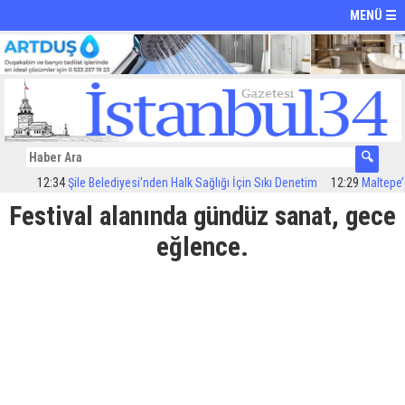
MENÜ ☰
12:34
Şile Belediyesi’nden Halk Sağlığı İçin Sıkı Denetim
12:29
Maltepe’de 
Festival alanında gündüz sanat, gece
eğlence.