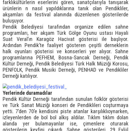
farklıkültürlerin eserlerini gören, sanatçılarıyla tanışarak
ürünlerin n nasıl yapıldıklarına tanık olan Pendikliler,
akşamları da festival alanında düzenlenen gösterilerde
buluşuyor.
Pendik Belediyesi tarafından organize edilen sahne
programları, her akşam Türk Gölge Oyunu ustası Hayali
Suat Veral’ın Karagöz Hacivat gösterisi ile başlıyor.
Ardından Pendik’te faaliyet gösteren çeşitli derneklerin
halk oyunları gösterisi ve konserleri yer alıyor. Sahne
programlarına PEFHEM, Bosna-Sancak Derneği, Pendik
Kültür Derneği, Pendik Belediyesi Türk Halk Müziği Korosu,
PENFOLK, Pendik Musiki Derneği, PENHAD ve Pendikliler
Derneği katılıyor.
Yerlerinde duramadılar
Pendik Kültür Derneği tarafından sunulan folklör gösterisi
ve Türk Sanat Müziği konseri de Pendiklileri coşturmaya
yetti. 7’den 70’e kendisini piste atanlar karşılıklıoynarken,
izleyenlerden de bol bol alkış aldılar. Tıklım tıklım dolan
alanda yer bulamayanlar ise, çimenlere oturarak
gösterilerin keyfini çıkardı. Sahne gösterileri, 29 Eylül