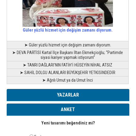
Güler yüzlü hizmet için değişim zamanı diyorum.
➤ Güler yüzlü hizmet için değişim zamanı diyorum.
➤ DEVA PARTİSİ Kartal İlçe Başkanı İltan Ekmekçioğlu; “Partimde
siyasi kariyer yapmak istiyorum”
➤ TANRI DAĞLARI’NIN FATİH’İ HÜSEYİN NİHAL ATSIZ
➤ SAHİL DOLGU ALANLARI BÜYÜKŞEHİR YETKİSİNDEDİR
➤ Ağrılı Umut ya da Umut İnci
YAZARLAR
ANKET
Yeni tasarımı beğendiniz mi?