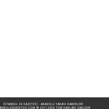
İSTANBUL 34 GAZETESİ - ANADOLU YAKASI HABERLERİ
TANBUL34GAZETESI.COM
© 2011-2026 TÜM HAKLARI SAKLIDIR.