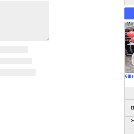
Güle
E
➤