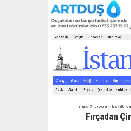
Ana Sayfa
İletişim
Hesap aç
Oturum aç
Asayiş
Avrupa Birliği
Belediye
Büyükşehir
Adalar
Ataşehir
Beykoz
Çekmeköy
Kadıköy
İstanbul 34 Gazetesi
»
Flaş
,
Kültür-Sa
Fırçadan Çi