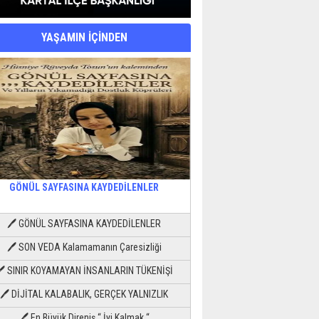
YAŞAMIN İÇİNDEN
GÖNÜL SAYFASINA KAYDEDİLENLER
🖊 GÖNÜL SAYFASINA KAYDEDİLENLER
🖊 SON VEDA Kalamamanın Çaresizliği
🖊 SINIR KOYAMAYAN İNSANLARIN TÜKENİŞİ
🖊 DİJİTAL KALABALIK, GERÇEK YALNIZLIK
🖊 En Büyük Direniş “ İyi Kalmak “