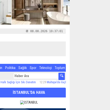
📆 08.08.2026 10:37:02
in
Politika
Sağlık
Spor
Teknoloji
Toplum
lığı İçin Sıkı Denetim
12:29
Maltepe’de ilaçlama çalışmaları sürüyor
12:24
Özel Çocuk 
İSTANBUL'DA HAVA