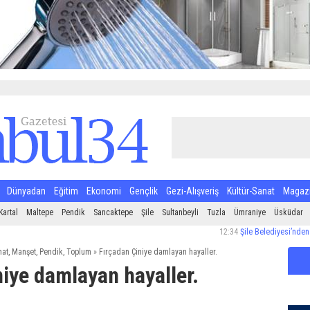
Dünyadan
Eğitim
Ekonomi
Gençlik
Gezi-Alışveriş
Kültür-Sanat
Magaz
Kartal
Maltepe
Pendik
Sancaktepe
Şile
Sultanbeyli
Tuzla
Ümraniye
Üsküdar
12:34
Şile Belediyesi’nden Halk Sağ
nat
,
Manşet
,
Pendik
,
Toplum
»
Fırçadan Çiniye damlayan hayaller.
niye damlayan hayaller.