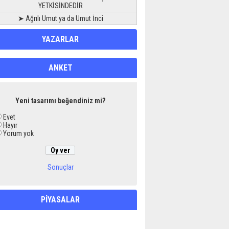
YETKİSİNDEDİR
➤ Ağrılı Umut ya da Umut İnci
YAZARLAR
ANKET
Yeni tasarımı beğendiniz mi?
Evet
Hayır
Yorum yok
Sonuçlar
PİYASALAR