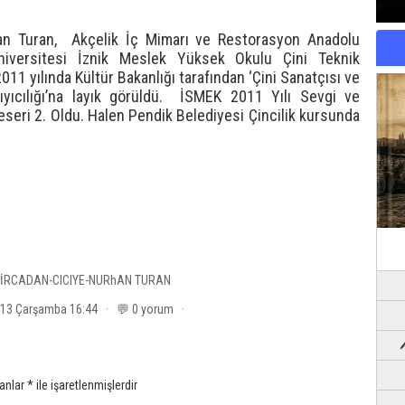
an Turan, Akçelik İç Mimarı ve Restorasyon Anadolu
Üniversitesi İznik Meslek Yüksek Okulu Çini Teknik
11 yılında Kültür Bakanlığı tarafından ‘Çini Sanatçısı ve
yıcılığı’na layık görüldü. İSMEK 2011 Yılı Sevgi ve
seri 2. Oldu. Halen Pendik Belediyesi Çincilik kursunda
FİRCADAN-CICIYE-NURhAN TURAN
2013 Çarşamba 16:44 · 💬 0 yorum ·
lanlar
*
ile işaretlenmişlerdir