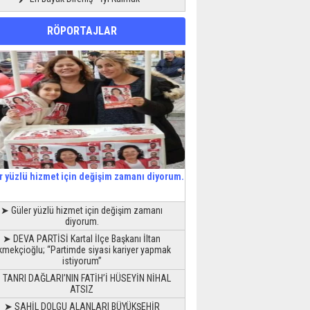
RÖPORTAJLAR
r yüzlü hizmet için değişim zamanı diyorum.
➤ Güler yüzlü hizmet için değişim zamanı
diyorum.
➤ DEVA PARTİSİ Kartal İlçe Başkanı İltan
kmekçioğlu; “Partimde siyasi kariyer yapmak
istiyorum”
 TANRI DAĞLARI’NIN FATİH’İ HÜSEYİN NİHAL
ATSIZ
➤ SAHİL DOLGU ALANLARI BÜYÜKŞEHİR