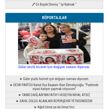
🖊 En Büyük Direniş “ İyi Kalmak “
RÖPORTAJLAR
Güler yüzlü hizmet için değişim zamanı diyorum.
➤ Güler yüzlü hizmet için değişim zamanı diyorum.
➤ DEVA PARTİSİ Kartal İlçe Başkanı İltan Ekmekçioğlu; “Partimde
siyasi kariyer yapmak istiyorum”
➤ TANRI DAĞLARI’NIN FATİH’İ HÜSEYİN NİHAL ATSIZ
➤ SAHİL DOLGU ALANLARI BÜYÜKŞEHİR YETKİSİNDEDİR
➤ Ağrılı Umut ya da Umut İnci