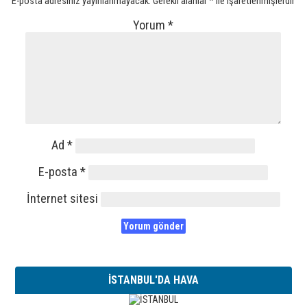
E-posta adresiniz yayınlanmayacak.
Gerekli alanlar
*
ile işaretlenmişlerdir
Yorum
*
Ad
*
E-posta
*
İnternet sitesi
İSTANBUL'DA HAVA