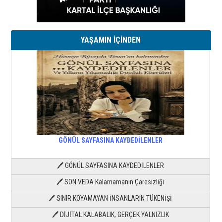
YAŞAMIN İÇİNDEN
GÖNÜL SAYFASINA KAYDEDİLENLER
🖊 GÖNÜL SAYFASINA KAYDEDİLENLER
🖊 SON VEDA Kalamamanın Çaresizliği
🖊 SINIR KOYAMAYAN İNSANLARIN TÜKENİŞİ
🖊 DİJİTAL KALABALIK, GERÇEK YALNIZLIK