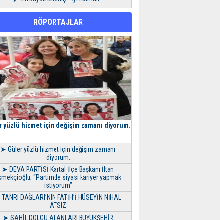
RÖPORTAJLAR
r yüzlü hizmet için değişim zamanı diyorum.
➤ Güler yüzlü hizmet için değişim zamanı
diyorum.
➤ DEVA PARTİSİ Kartal İlçe Başkanı İltan
kmekçioğlu; “Partimde siyasi kariyer yapmak
istiyorum”
 TANRI DAĞLARI’NIN FATİH’İ HÜSEYİN NİHAL
ATSIZ
➤ SAHİL DOLGU ALANLARI BÜYÜKŞEHİR