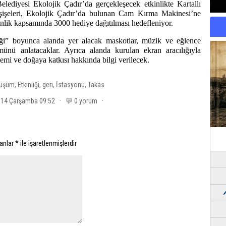
elediyesi Ekolojik Çadır’da gerçekleşecek etkinlikte Kartallı
m şişeleri, Ekolojik Çadır’da bulunan Cam Kırma Makinesi’ne
kinlik kapsamında 3000 hediye dağıtılması hedefleniyor.
ği” boyunca alanda yer alacak maskotlar, müzik ve eğlence
ünü anlatacaklar. Ayrıca alanda kurulan ekran aracılığıyla
mi ve doğaya katkısı hakkında bilgi verilecek.
üşüm
,
Etkinliği
,
geri
,
İstasyonu
,
Takas
014 Çarşamba 09:52 · 💬 0 yorum ·
lanlar
*
ile işaretlenmişlerdir