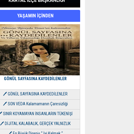
YAŞAMIN İÇİNDEN
GÖNÜL SAYFASINA KAYDEDİLENLER
🖊 GÖNÜL SAYFASINA KAYDEDİLENLER
🖊 SON VEDA Kalamamanın Çaresizliği
🖊 SINIR KOYAMAYAN İNSANLARIN TÜKENİŞİ
🖊 DİJİTAL KALABALIK, GERÇEK YALNIZLIK
🖊 En Büyük Direniş “ İyi Kalmak “