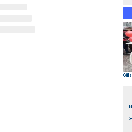
Güle
E
➤