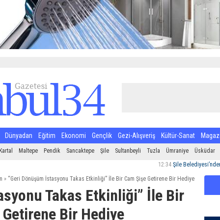
Dünyadan
Eğitim
Ekonomi
Gençlik
Gezi-Alışveriş
Kültür-Sanat
Magaz
Kartal
Maltepe
Pendik
Sancaktepe
Şile
Sultanbeyli
Tuzla
Ümraniye
Üsküdar
12:34
Şile Belediyesi’nden Halk Sa
m
»
“Geri Dönüşüm İstasyonu Takas Etkinliği” İle Bir Cam Şişe Getirene Bir Hediye
syonu Takas Etkinliği” İle Bir
Getirene Bir Hediye