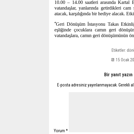
10.00 – 14.00 saatleri arasında Kartal B
vatandaşlar, yanlarında getirdikleri ca
atacak, karşılığında bir hediye alacak. Et
“
Geri Dönüşüm İstasyonu Takas Etkinli
eşliğinde çocuklara camın geri dönüşüm
vatandaşlara, camın geri dönüşümünün öne
Etiketler:
dön
📆 15 Ocak 2
Bir yanıt yazın
E-posta adresiniz yayınlanmayacak.
Gerekli a
Yorum
*