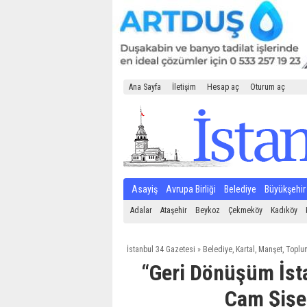
Ana Sayfa
İletişim
Hesap aç
Oturum aç
Asayiş
Avrupa Birliği
Belediye
Büyükşehir
Adalar
Ataşehir
Beykoz
Çekmeköy
Kadıköy
İstanbul 34 Gazetesi
»
Belediye
,
Kartal
,
Manşet
,
Toplu
“Geri Dönüşüm İsta
Cam Şişe 