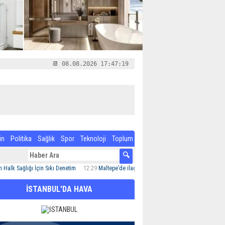
📆 08.08.2026 17:47:20
in
Politika
Sağlık
Spor
Teknoloji
Toplum
ğlığı İçin Sıkı Denetim
12:29
Maltepe’de ilaçlama çalışmaları sürüyor
12:24
Özel Çocuk
İSTANBUL'DA HAVA