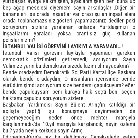
yurtdaşlar ayağa kalkmışken, ayaklanmışken ben buna üç
beş ağaç meselesi diyemem sayın arkadaşlar .Diğer bir
bahaneleri ise orada inşaatlar var orası şu an inşaat alanı
orada toplanamazsınız,gösteri yapamazsınız dediler peki
soruyorum sizlere yaralanan onlarca Yurtdaşımızı o
inşaatlarmı yaraladı yoksa orantısız güç kullanan
polislerinizmi?
İSTANBUL VALİSİ GÖREVİNİ LAYIKIYLA YAPAMADI…!
İstanbul Valisi görevini layıkıyla yapamadı gereken
demokratik çözümleri getiremedi, soruyorum Sayın
Valimize yarın bu demokrasi sizede lazım olmayacakmı?
Bende oradaydım Demokratik Sol Parti Kartal İlçe Başkanı
olarak bende oradaydım, O insanların içerisinde bende
yürüdüm şimdi soruyorum size bendemi çapulcuyum? eğer
bende çapulcuysam beni buraya halk seçti beni seçen
halktamı çapulcu soruyorum sizlere.
Başbakan Yardımcısı Sayın Bülent Arınç’ın katıldığı bir
açılışta yaptığı şu konuşmaya deyinmeden de
geçemeyeceğim neden önce mehter marşıyla
karşılanmadık’da 10.yıl marşıyla karşılandık, neyin özlemi
bu ? yada neyin korkusu sayın Arınç.
Edirneden-Kars’a biz bir değilmiyiz Çanakkalede yatan