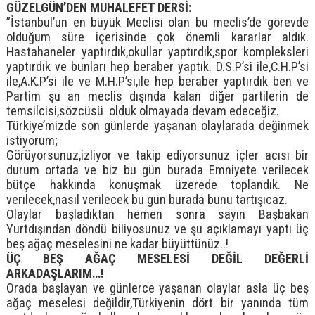
GÜZELGÜN’DEN MUHALEFET DERSİ:
”İstanbul’un en büyük Meclisi olan bu meclis’de görevde
olduğum süre içerisinde çok önemli kararlar aldık.
Hastahaneler yaptırdık,okullar yaptırdık,spor kompleksleri
yaptırdık ve bunları hep beraber yaptık. D.S.P’si ile,C.H.P’si
ile,A.K.P’si ile ve M.H.P’si,ile hep beraber yaptırdık ben ve
Partim şu an meclis dışında kalan diğer partilerin de
temsilcisi,sözcüsü olduk olmayada devam edeceğiz.
Türkiye’mizde son günlerde yaşanan olaylarada değinmek
istiyorum;
Görüyorsunuz,izliyor ve takip ediyorsunuz içler acısı bir
durum ortada ve biz bu gün burada Emniyete verilecek
bütçe hakkında konuşmak üzerede toplandık. Ne
verilecek,nasıl verilecek bu gün burada bunu tartışıcaz.
Olaylar başladıktan hemen sonra sayın Başbakan
Yurtdışından döndü biliyosunuz ve şu açıklamayı yaptı üç
beş ağaç meselesini ne kadar büyüttünüz..!
ÜÇ BEŞ AĞAÇ MESELESİ DEĞİL DEĞERLİ
ARKADAŞLARIM…!
Orada başlayan ve günlerce yaşanan olaylar asla üç beş
ağaç meselesi değildir,Türkiyenin dört bir yanında tüm