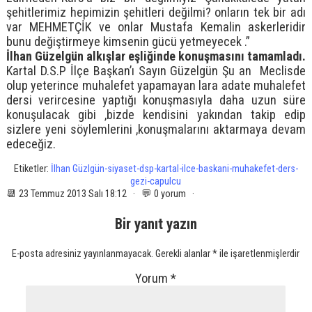
şehitlerimiz hepimizin şehitleri değilmi? onların tek bir adı
var MEHMETÇİK ve onlar Mustafa Kemalin askerleridir
bunu değiştirmeye kimsenin gücü yetmeyecek .”
İlhan Güzelgün alkışlar eşliğinde konuşmasını tamamladı.
Kartal D.S.P İlçe Başkan’ı Sayın Güzelgün Şu an Meclisde
olup yeterince muhalefet yapamayan lara adate muhalefet
dersi verircesine yaptığı konuşmasıyla daha uzun süre
konuşulacak gibi ,bizde kendisini yakından takip edip
sizlere yeni söylemlerini ,konuşmalarını aktarmaya devam
edeceğiz.
Etiketler:
İlhan Güzlgün-siyaset-dsp-kartal-ilce-baskani-muhakefet-ders-
gezi-capulcu
📆 23 Temmuz 2013 Salı 18:12 · 💬 0 yorum ·
Bir yanıt yazın
E-posta adresiniz yayınlanmayacak.
Gerekli alanlar
*
ile işaretlenmişlerdir
Yorum
*