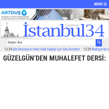
MENÜ ☰
2:34
Şile Belediyesi’nden Halk Sağlığı İçin Sıkı Denetim
12:29
Maltepe’de ilaçla
GÜZELGÜN’DEN MUHALEFET DERSİ: