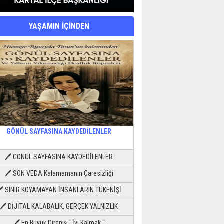
YAŞAMIN İÇİNDEN
GÖNÜL SAYFASINA KAYDEDİLENLER
🖊 GÖNÜL SAYFASINA KAYDEDİLENLER
🖊 SON VEDA Kalamamanın Çaresizliği
🖊 SINIR KOYAMAYAN İNSANLARIN TÜKENİŞİ
🖊 DİJİTAL KALABALIK, GERÇEK YALNIZLIK
🖊 En Büyük Direniş “ İyi Kalmak “