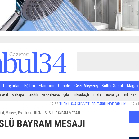
Dünyadan
Eğitim
Ekonomi
Gençlik
Gezi-Alışveriş
Kültür-Sanat
Magaz
Kartal
Maltepe
Pendik
Sancaktepe
Şile
Sultanbeyli
Tuzla
Ümraniye
Üsküdar
12:52
TÜRK HAVA KUVVETLERİ TARİHİNDE BİR İLK!
12:41
MAKİNA 
tal
,
Manşet
,
Politika
»
HÜSNÜ SÜSLÜ BAYRAM MESAJI
SLÜ BAYRAM MESAJI