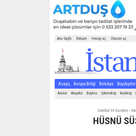
Ana Sayfa
İletişim
Hesap aç
Oturum aç
Asayiş
Avrupa Birliği
Belediye
Büyükşehir
Adalar
Ataşehir
Beykoz
Çekmeköy
Kadıköy
İstanbul 34 Gazetesi
»
Kar
HÜSNÜ SÜ