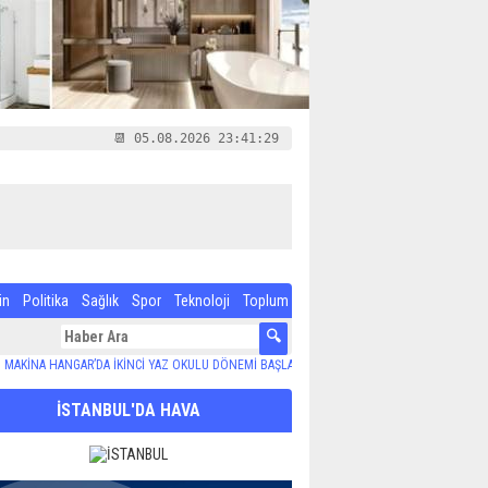
📆 05.08.2026 23:41:29
in
Politika
Sağlık
Spor
Teknoloji
Toplum
HANGAR’DA İKİNCİ YAZ OKULU DÖNEMİ BAŞLADI
13:16
Maltepe Belediyesi arama ve kurta
İSTANBUL'DA HAVA