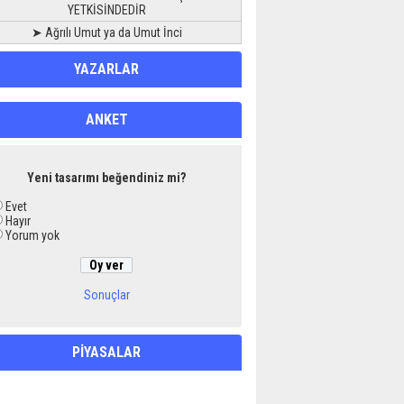
YETKİSİNDEDİR
➤ Ağrılı Umut ya da Umut İnci
YAZARLAR
ANKET
Yeni tasarımı beğendiniz mi?
Evet
Hayır
Yorum yok
Sonuçlar
PİYASALAR