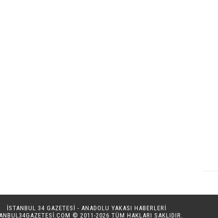
İSTANBUL 34 GAZETESİ - ANADOLU YAKASI HABERLERİ
TANBUL34GAZETESI.COM
© 2011-2026 TÜM HAKLARI SAKLIDIR.