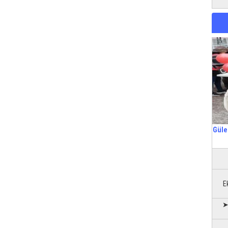
Güle
E
➤