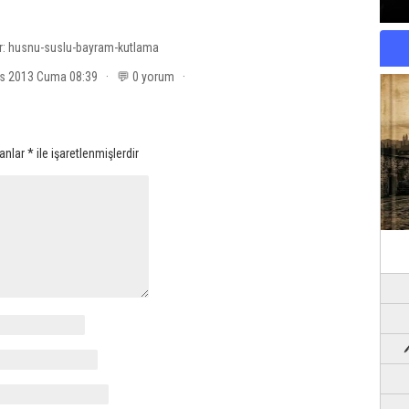
r:
husnu-suslu-bayram-kutlama
os 2013 Cuma 08:39 · 💬 0 yorum ·
lanlar
*
ile işaretlenmişlerdir