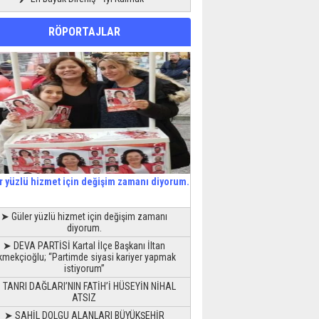
RÖPORTAJLAR
r yüzlü hizmet için değişim zamanı diyorum.
➤ Güler yüzlü hizmet için değişim zamanı
diyorum.
➤ DEVA PARTİSİ Kartal İlçe Başkanı İltan
kmekçioğlu; “Partimde siyasi kariyer yapmak
istiyorum”
 TANRI DAĞLARI’NIN FATİH’İ HÜSEYİN NİHAL
ATSIZ
➤ SAHİL DOLGU ALANLARI BÜYÜKŞEHİR