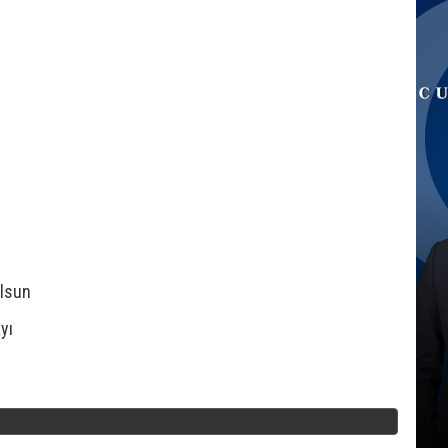
olsun
yı