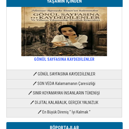
YAŞAMIN İÇİNDEN
GÖNÜL SAYFASINA KAYDEDİLENLER
🖊 GÖNÜL SAYFASINA KAYDEDİLENLER
🖊 SON VEDA Kalamamanın Çaresizliği
🖊 SINIR KOYAMAYAN İNSANLARIN TÜKENİŞİ
🖊 DİJİTAL KALABALIK, GERÇEK YALNIZLIK
🖊 En Büyük Direniş “ İyi Kalmak “
RÖPORTAJLAR