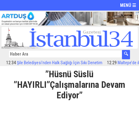
MENÜ ☰
4
Şile Belediyesi’nden Halk Sağlığı İçin Sıkı Denetim
12:29
Maltepe’de ilaçlama 
”Hüsnü Süslü
”HAYIRLI”Çalışmalarına Devam
Ediyor”