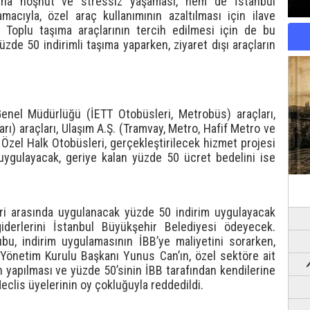
ha hoşnut ve stressiz yaşaması, hem de İstanbul
amacıyla, özel araç kullanımının azaltılması için ilave
. Toplu taşıma araçlarının tercih edilmesi için de bu
üzde 50 indirimli taşıma yaparken, ziyaret dışı araçların
enel Müdürlüğü (İETT Otobüsleri, Metrobüs) araçları,
ları) araçları, Ulaşım A.Ş. (Tramvay, Metro, Hafif Metro ve
e Özel Halk Otobüsleri, gerçekleştirilecek hizmet projesi
uygulayacak, geriye kalan yüzde 50 ücret bedelini ise
i arasında uygulanacak yüzde 50 indirim uygulayacak
giderlerini İstanbul Büyükşehir Belediyesi ödeyecek.
, indirim uygulamasının İBB’ye maliyetini sorarken,
Yönetim Kurulu Başkanı Yunus Can’ın, özel sektöre ait
n yapılması ve yüzde 50’sinin İBB tarafından kendilerine
 Meclis üyelerinin oy çokluğuyla reddedildi.