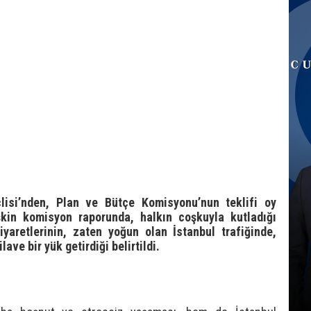
lisi’nden, Plan ve Bütçe Komisyonu’nun teklifi oy
işkin komisyon raporunda, halkın coşkuyla kutladığı
yaretlerinin, zaten yoğun olan İstanbul trafiğinde,
ave bir yük getirdiği belirtildi.