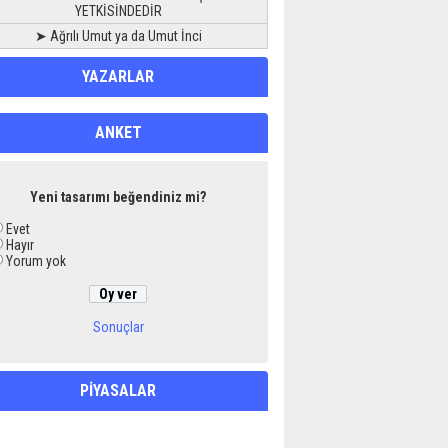
YETKİSİNDEDİR
➤ Ağrılı Umut ya da Umut İnci
YAZARLAR
ANKET
Yeni tasarımı beğendiniz mi?
Evet
Hayır
Yorum yok
Sonuçlar
PİYASALAR