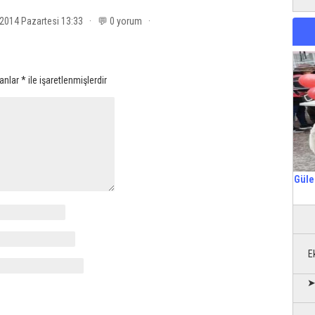
2014 Pazartesi 13:33 · 💬 0 yorum ·
lanlar
*
ile işaretlenmişlerdir
Güle
E
➤