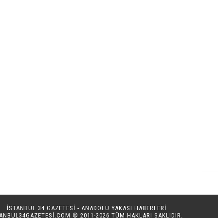
İSTANBUL 34 GAZETESİ - ANADOLU YAKASI HABERLERİ
TANBUL34GAZETESI.COM
© 2011-2026 TÜM HAKLARI SAKLIDIR.