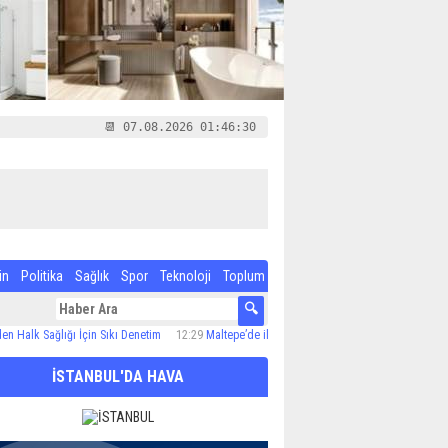
📆 07.08.2026 01:46:31
in
Politika
Sağlık
Spor
Teknoloji
Toplum
k Sağlığı İçin Sıkı Denetim
12:29
Maltepe’de ilaçlama çalışmaları sürüyor
12:24
Özel Ç
İSTANBUL'DA HAVA