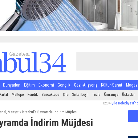
Dünyadan
Eğitim
Ekonomi
Gençlik
Gezi-Alışveriş
Kültür-Sanat
Magaz
Kartal
Maltepe
Pendik
Sancaktepe
Şile
Sultanbeyli
Tuzla
Ümraniye
Üsküdar
12:34
Şile Belediyesi’nden Hal
enel
,
Manşet
»
İstanbul’a Bayramda İndirim Müjdesi
ayramda İndirim Müjdesi