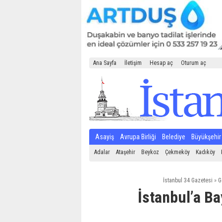
Ana Sayfa
İletişim
Hesap aç
Oturum aç
Asayiş
Avrupa Birliği
Belediye
Büyükşehir
Adalar
Ataşehir
Beykoz
Çekmeköy
Kadıköy
İstanbul 34 Gazetesi
»
G
İstanbul’a B