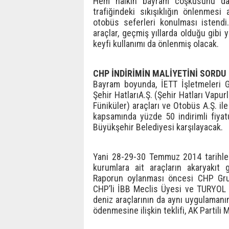
Hem halkın bayram coşkusunu da
trafiğindeki sıkışıklığın önlenmesi 
otobüs seferleri konulması istendi
araçlar, geçmiş yıllarda olduğu gibi y
keyfi kullanımı da önlenmiş olacak.
CHP İNDİRİMİN MALİYETİNİ SORDU
Bayram boyunda, İETT İşletmeleri G
Şehir HatlarıA.Ş. (Şehir Hatları Vapur
Füniküler) araçları ve Otobüs A.Ş. il
kapsamında yüzde 50 indirimli fiyat
Büyükşehir Belediyesi karşılayacak.
Yani 28-29-30 Temmuz 2014 tarihler
kurumlara ait araçların akaryakıt 
Raporun oylanması öncesi CHP Grubu
CHP’li İBB Meclis Üyesi ve TURYOL 
deniz araçlarının da aynı uygulamanı
ödenmesine ilişkin teklifi, AK Partili