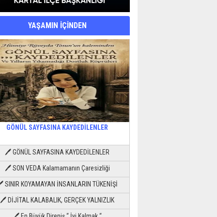
YAŞAMIN İÇİNDEN
GÖNÜL SAYFASINA KAYDEDİLENLER
🖊 GÖNÜL SAYFASINA KAYDEDİLENLER
🖊 SON VEDA Kalamamanın Çaresizliği
🖊 SINIR KOYAMAYAN İNSANLARIN TÜKENİŞİ
🖊 DİJİTAL KALABALIK, GERÇEK YALNIZLIK
🖊 En Büyük Direniş “ İyi Kalmak “