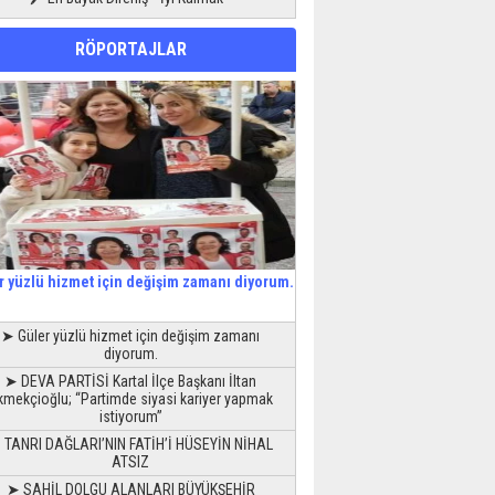
RÖPORTAJLAR
r yüzlü hizmet için değişim zamanı diyorum.
➤ Güler yüzlü hizmet için değişim zamanı
diyorum.
➤ DEVA PARTİSİ Kartal İlçe Başkanı İltan
kmekçioğlu; “Partimde siyasi kariyer yapmak
istiyorum”
 TANRI DAĞLARI’NIN FATİH’İ HÜSEYİN NİHAL
ATSIZ
➤ SAHİL DOLGU ALANLARI BÜYÜKŞEHİR