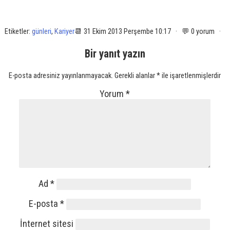
Etiketler:
günleri
,
Kariyer
📆 31 Ekim 2013 Perşembe 10:17 · 💬 0 yorum ·
Bir yanıt yazın
E-posta adresiniz yayınlanmayacak.
Gerekli alanlar
*
ile işaretlenmişlerdir
Yorum
*
Ad
*
E-posta
*
İnternet sitesi