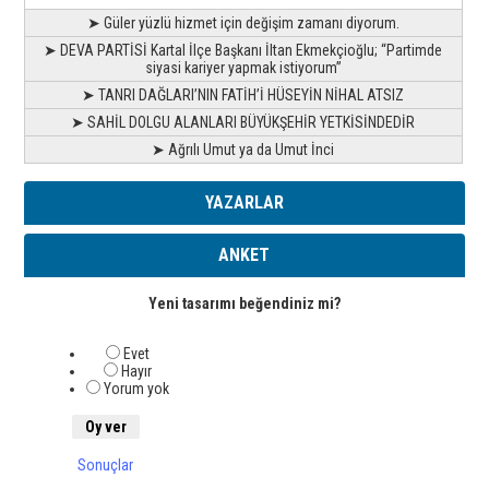
➤ Güler yüzlü hizmet için değişim zamanı diyorum.
➤ DEVA PARTİSİ Kartal İlçe Başkanı İltan Ekmekçioğlu; “Partimde
siyasi kariyer yapmak istiyorum”
➤ TANRI DAĞLARI’NIN FATİH’İ HÜSEYİN NİHAL ATSIZ
➤ SAHİL DOLGU ALANLARI BÜYÜKŞEHİR YETKİSİNDEDİR
➤ Ağrılı Umut ya da Umut İnci
YAZARLAR
ANKET
Yeni tasarımı beğendiniz mi?
Evet
Hayır
Yorum yok
Sonuçlar