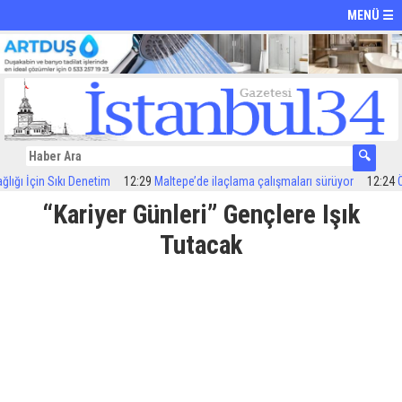
MENÜ ☰
 İçin Sıkı Denetim
12:29
Maltepe’de ilaçlama çalışmaları sürüyor
12:24
Özel 
“Kariyer Günleri” Gençlere Işık
Tutacak