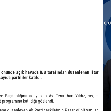
i önünde açık havada İBB tarafından düzenlenen iftar
yıda partililer katıldı.
ye Başkanlığına aday olan Av. Temurhan Yıldız, seçim
t programına katıldığı gözlendi.
ramı düzenleyen Ak Parti teşkilatının Pazar günü yapılan