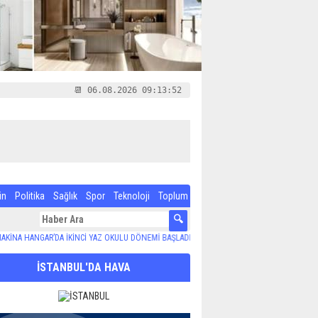
📆 06.08.2026 09:13:52
in
Politika
Sağlık
Spor
Teknoloji
Toplum
ANGAR’DA İKİNCİ YAZ OKULU DÖNEMİ BAŞLADI
13:16
Maltepe Belediyesi arama ve kurtarma
İSTANBUL'DA HAVA