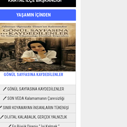
YAŞAMIN İÇİNDEN
GÖNÜL SAYFASINA KAYDEDİLENLER
🖊 GÖNÜL SAYFASINA KAYDEDİLENLER
🖊 SON VEDA Kalamamanın Çaresizliği
🖊 SINIR KOYAMAYAN İNSANLARIN TÜKENİŞİ
🖊 DİJİTAL KALABALIK, GERÇEK YALNIZLIK
🖊 En Büyük Direniş “ İyi Kalmak “