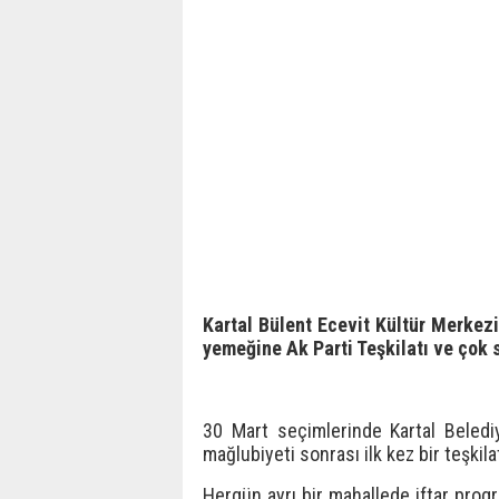
Kartal Bülent Ecevit Kültür Merkez
yemeğine Ak Parti Teşkilatı ve çok sa
30 Mart seçimlerinde Kartal Beledi
mağlubiyeti sonrası ilk kez bir teşkila
Hergün ayrı bir mahallede iftar prog