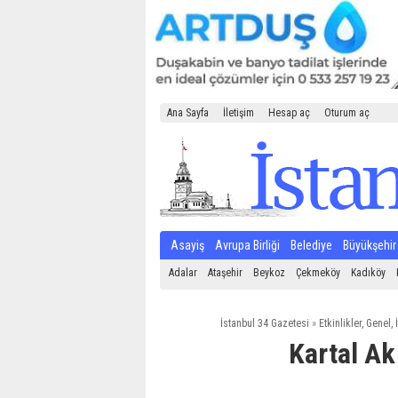
Ana Sayfa
İletişim
Hesap aç
Oturum aç
Asayiş
Avrupa Birliği
Belediye
Büyükşehir
Adalar
Ataşehir
Beykoz
Çekmeköy
Kadıköy
İstanbul 34 Gazetesi
»
Etkinlikler
,
Genel
,
Kartal Ak 