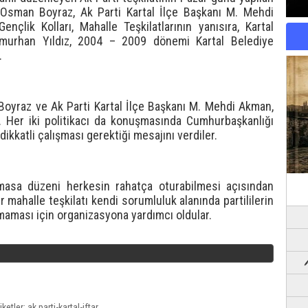
li Osman Boyraz, Ak Parti Kartal İlçe Başkanı M. Mehdi
nçlik Kolları, Mahalle Teşkilatlarının yanısıra, Kartal
emurhan Yıldız, 2004 – 2009 dönemi Kartal Belediye
.
 Boyraz ve Ak Parti Kartal İlçe Başkanı M. Mehdi Akman,
. Her iki politikacı da konuşmasında Cumhurbaşkanlığı
ikkatli çalışması gerektiği mesajını verdiler.
 masa düzeni herkesin rahatça oturabilmesi açısından
 mahalle teşkilatı kendi sorumluluk alanında partililerin
aması için organizasyona yardımcı oldular.
iketler:
ak parti-kartal-iftar