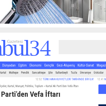
Dünyadan
Eğitim
Ekonomi
Gençlik
Gezi-Alışveriş
Kültür-Sanat
Magaz
Kartal
Maltepe
Pendik
Sancaktepe
Şile
Sultanbeyli
Tuzla
Ümraniye
Üsküdar
12:52
TÜRK HAVA KUVVETLERİ TARİHİNDE BİR İLK!
12:41
MAKİNA H
İlçeler
,
Kartal
,
Manşet
,
Politika
,
Toplum
»
Kartal Ak Parti’den Vefa İftarı
Parti’den Vefa İftarı