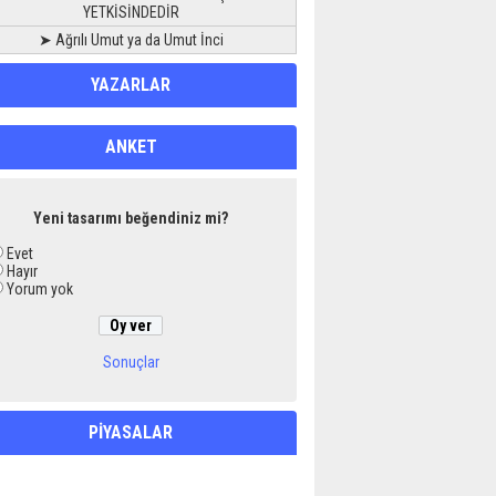
YETKİSİNDEDİR
➤ Ağrılı Umut ya da Umut İnci
YAZARLAR
ANKET
Yeni tasarımı beğendiniz mi?
Evet
Hayır
Yorum yok
Sonuçlar
PİYASALAR