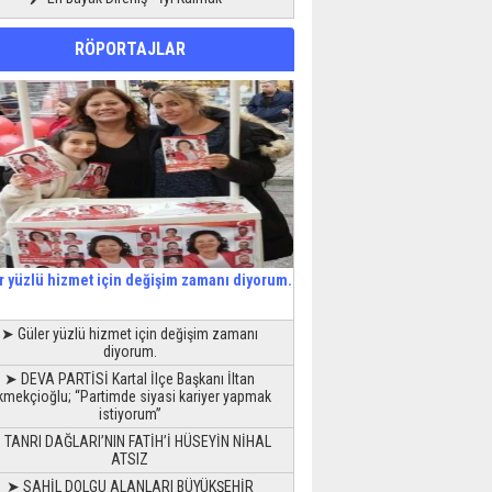
RÖPORTAJLAR
r yüzlü hizmet için değişim zamanı diyorum.
➤ Güler yüzlü hizmet için değişim zamanı
diyorum.
➤ DEVA PARTİSİ Kartal İlçe Başkanı İltan
kmekçioğlu; “Partimde siyasi kariyer yapmak
istiyorum”
 TANRI DAĞLARI’NIN FATİH’İ HÜSEYİN NİHAL
ATSIZ
➤ SAHİL DOLGU ALANLARI BÜYÜKŞEHİR