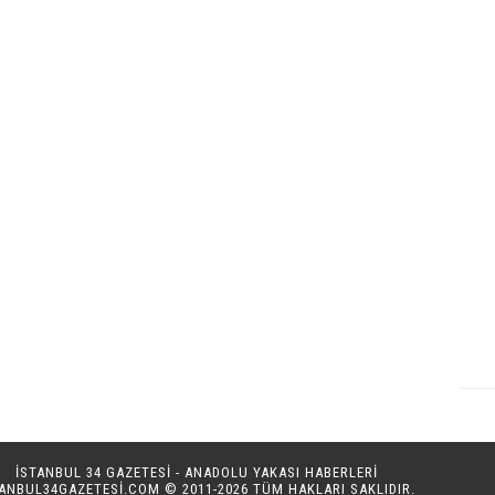
İSTANBUL 34 GAZETESİ - ANADOLU YAKASI HABERLERİ
TANBUL34GAZETESI.COM
© 2011-2026 TÜM HAKLARI SAKLIDIR.