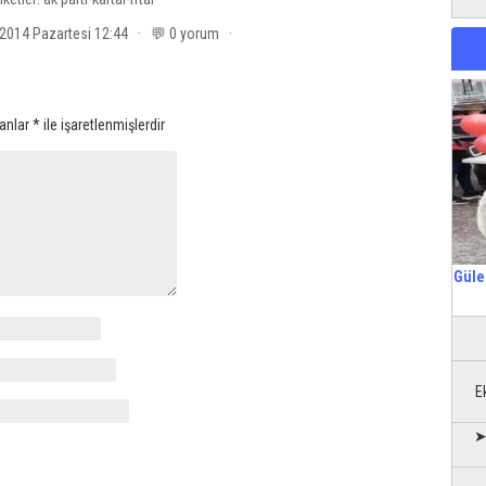
2014 Pazartesi 12:44 · 💬 0 yorum ·
lanlar
*
ile işaretlenmişlerdir
Güle
E
➤