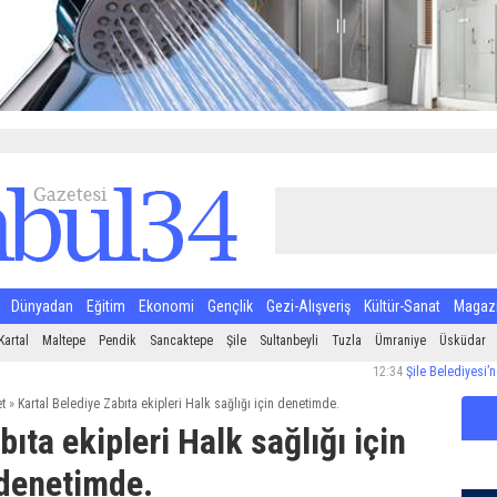
Dünyadan
Eğitim
Ekonomi
Gençlik
Gezi-Alışveriş
Kültür-Sanat
Magaz
Kartal
Maltepe
Pendik
Sancaktepe
Şile
Sultanbeyli
Tuzla
Ümraniye
Üsküdar
12:34
Şile Belediyesi’nden Halk 
t
»
Kartal Belediye Zabıta ekipleri Halk sağlığı için denetimde.
ıta ekipleri Halk sağlığı için
denetimde.