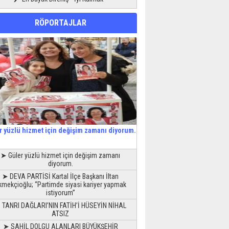
RÖPORTAJLAR
r yüzlü hizmet için değişim zamanı diyorum.
➤ Güler yüzlü hizmet için değişim zamanı
diyorum.
➤ DEVA PARTİSİ Kartal İlçe Başkanı İltan
kmekçioğlu; “Partimde siyasi kariyer yapmak
istiyorum”
 TANRI DAĞLARI’NIN FATİH’İ HÜSEYİN NİHAL
ATSIZ
➤ SAHİL DOLGU ALANLARI BÜYÜKŞEHİR