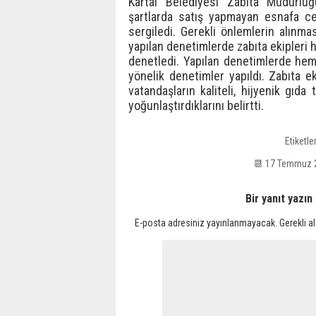
Kartal Belediyesi Zabıta Müdürlüğü
şartlarda satış yapmayan esnafa cez
sergiledi. Gerekli önlemlerin alınma
yapılan denetimlerde zabıta ekipleri h
denetledi. Yapılan denetimlerde he
yönelik denetimler yapıldı. Zabıta 
vatandaşların kaliteli, hijyenik gıd
yoğunlaştırdıklarını belirtti.
Etiketle
📆 17 Temmuz 
Bir yanıt yazın
E-posta adresiniz yayınlanmayacak.
Gerekli a