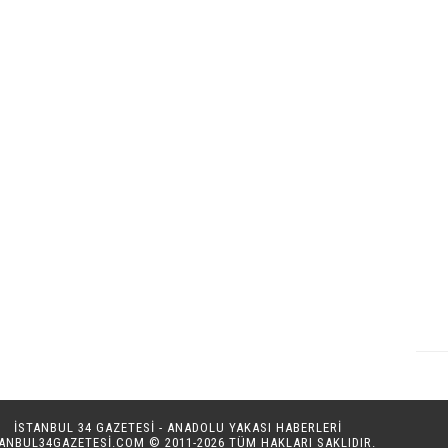
İSTANBUL 34 GAZETESİ - ANADOLU YAKASI HABERLERİ
TANBUL34GAZETESI.COM
© 2011-2026 TÜM HAKLARI SAKLIDIR.