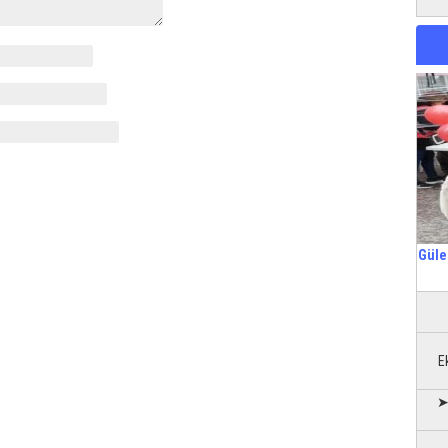
Güle
E
➤