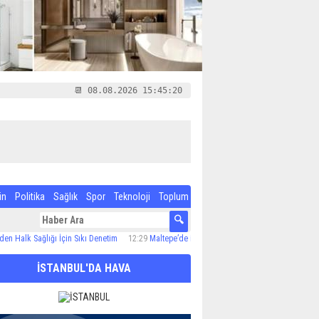
📆 08.08.2026 15:45:21
in
Politika
Sağlık
Spor
Teknoloji
Toplum
Sağlığı İçin Sıkı Denetim
12:29
Maltepe’de ilaçlama çalışmaları sürüyor
12:24
Özel Çoc
İSTANBUL'DA HAVA