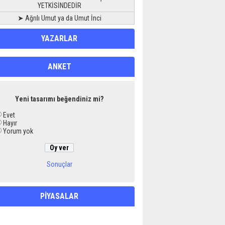
YETKİSİNDEDİR
➤ Ağrılı Umut ya da Umut İnci
YAZARLAR
ANKET
Yeni tasarımı beğendiniz mi?
Evet
Hayır
Yorum yok
Sonuçlar
PİYASALAR