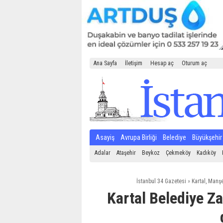
Ana Sayfa
İletişim
Hesap aç
Oturum aç
Asayiş
Avrupa Birliği
Belediye
Büyükşehir
Adalar
Ataşehir
Beykoz
Çekmeköy
Kadıköy
İstanbul 34 Gazetesi
»
Kartal
,
Manşe
Kartal Belediye Zab