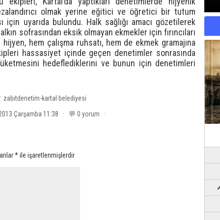
 ekipleri, Kartal’da yaptıkları denetimlerde hijyenik
alandırıcı olmak yerine eğitici ve öğretici bir tutum
sı için uyarıda bulundu. Halk sağlığı amacı gözetilerek
alkın sofrasından eksik olmayan ekmekler için fırıncıları
m hijyen, hem çalışma ruhsatı, hem de ekmek gramajına
ekipleri hassasiyet içinde geçen denetimler sonrasında
a tüketmesini hedeflediklerini ve bunun için denetimleri
r:
zabitdenetim-kartal belediyesi
2013 Çarşamba 11:38 · 💬 0 yorum ·
lanlar
*
ile işaretlenmişlerdir