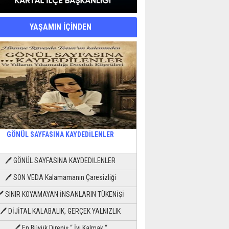
YAŞAMIN İÇİNDEN
GÖNÜL SAYFASINA KAYDEDİLENLER
🖊 GÖNÜL SAYFASINA KAYDEDİLENLER
🖊 SON VEDA Kalamamanın Çaresizliği
🖊 SINIR KOYAMAYAN İNSANLARIN TÜKENİŞİ
🖊 DİJİTAL KALABALIK, GERÇEK YALNIZLIK
🖊 En Büyük Direniş “ İyi Kalmak “