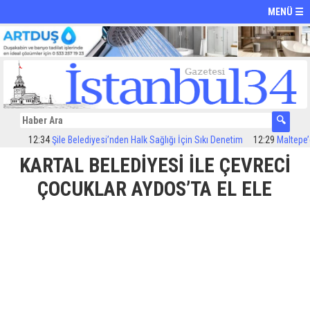
MENÜ ☰
12:34
Şile Belediyesi’nden Halk Sağlığı İçin Sıkı Denetim
12:29
Maltepe’de il
KARTAL BELEDİYESİ İLE ÇEVRECİ
ÇOCUKLAR AYDOS’TA EL ELE