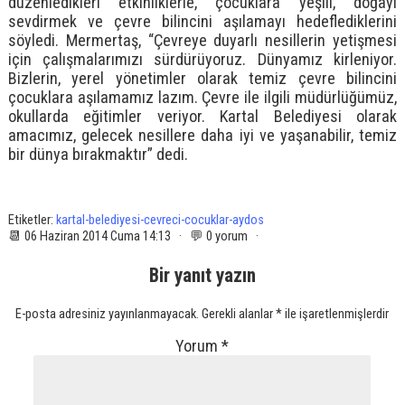
düzenledikleri etkinliklerle, çocuklara yeşili, doğayı
sevdirmek ve çevre bilincini aşılamayı hedeflediklerini
söyledi. Mermertaş, “Çevreye duyarlı nesillerin yetişmesi
için çalışmalarımızı sürdürüyoruz. Dünyamız kirleniyor.
Bizlerin, yerel yönetimler olarak temiz çevre bilincini
çocuklara aşılamamız lazım. Çevre ile ilgili müdürlüğümüz,
okullarda eğitimler veriyor. Kartal Belediyesi olarak
amacımız, gelecek nesillere daha iyi ve yaşanabilir, temiz
bir dünya bırakmaktır” dedi.
Etiketler:
kartal-belediyesi-cevreci-cocuklar-aydos
📆 06 Haziran 2014 Cuma 14:13 · 💬 0 yorum ·
Bir yanıt yazın
E-posta adresiniz yayınlanmayacak.
Gerekli alanlar
*
ile işaretlenmişlerdir
Yorum
*