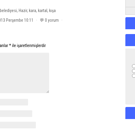
belediyesi
,
Hazir
,
kara
,
kartal
,
kışa
 2013 Perşembe 10:11 · 💬 0 yorum ·
lanlar
*
ile işaretlenmişlerdir