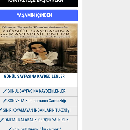
YAŞAMIN İÇİNDEN
GÖNÜL SAYFASINA KAYDEDİLENLER
🖊 GÖNÜL SAYFASINA KAYDEDİLENLER
🖊 SON VEDA Kalamamanın Çaresizliği
🖊 SINIR KOYAMAYAN İNSANLARIN TÜKENİŞİ
🖊 DİJİTAL KALABALIK, GERÇEK YALNIZLIK
🖊 En Büyük Direniş “ İyi Kalmak “