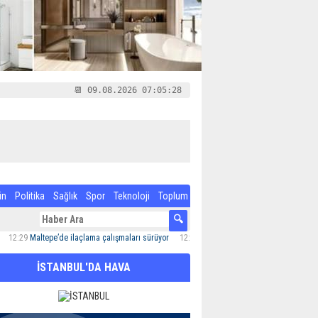
📆 09.08.2026 07:05:29
in
Politika
Sağlık
Spor
Teknoloji
Toplum
Maltepe’de ilaçlama çalışmaları sürüyor
12:24
Özel Çocuk ve Aile Akademisi’nde 60 Çocu
İSTANBUL'DA HAVA