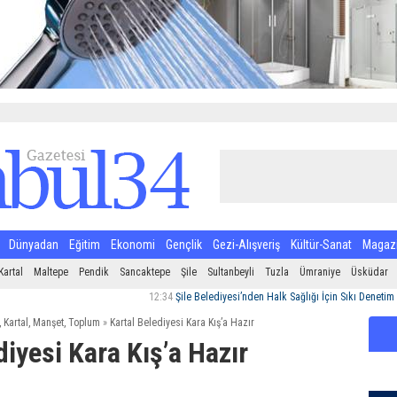
Dünyadan
Eğitim
Ekonomi
Gençlik
Gezi-Alışveriş
Kültür-Sanat
Magaz
Kartal
Maltepe
Pendik
Sancaktepe
Şile
Sultanbeyli
Tuzla
Ümraniye
Üsküdar
12:34
Şile Belediyesi’nden Halk Sağlığı İçin Sıkı Denetim
12:29
,
Kartal
,
Manşet
,
Toplum
»
Kartal Belediyesi Kara Kış’a Hazır
diyesi Kara Kış’a Hazır