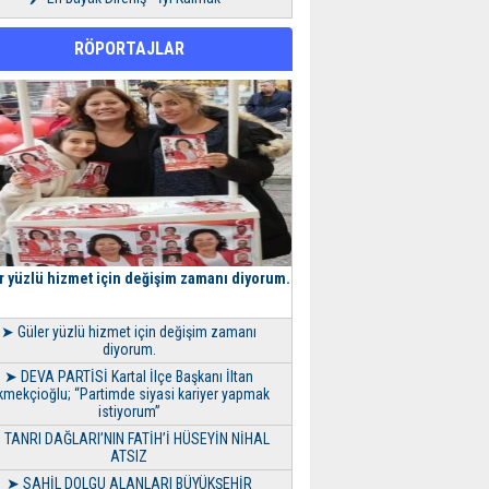
RÖPORTAJLAR
r yüzlü hizmet için değişim zamanı diyorum.
➤ Güler yüzlü hizmet için değişim zamanı
diyorum.
➤ DEVA PARTİSİ Kartal İlçe Başkanı İltan
kmekçioğlu; “Partimde siyasi kariyer yapmak
istiyorum”
 TANRI DAĞLARI’NIN FATİH’İ HÜSEYİN NİHAL
ATSIZ
➤ SAHİL DOLGU ALANLARI BÜYÜKŞEHİR