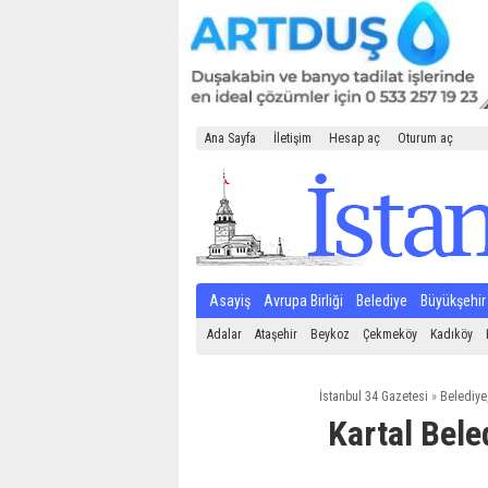
Ana Sayfa
İletişim
Hesap aç
Oturum aç
Asayiş
Avrupa Birliği
Belediye
Büyükşehir
Adalar
Ataşehir
Beykoz
Çekmeköy
Kadıköy
İstanbul 34 Gazetesi
»
Belediye
Kartal Bele