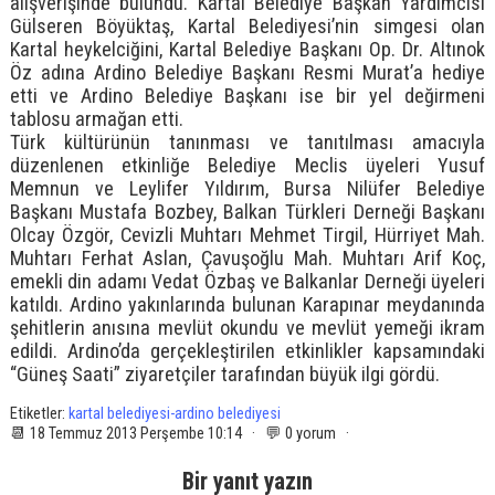
alışverişinde bulundu. Kartal Belediye Başkan Yardımcısı
Gülseren Böyüktaş, Kartal Belediyesi’nin simgesi olan
Kartal heykelciğini, Kartal Belediye Başkanı Op. Dr. Altınok
Öz adına Ardino Belediye Başkanı Resmi Murat’a hediye
etti ve Ardino Belediye Başkanı ise bir yel değirmeni
tablosu armağan etti.
Türk kültürünün tanınması ve tanıtılması amacıyla
düzenlenen etkinliğe Belediye Meclis üyeleri Yusuf
Memnun ve Leylifer Yıldırım, Bursa Nilüfer Belediye
Başkanı Mustafa Bozbey, Balkan Türkleri Derneği Başkanı
Olcay Özgör, Cevizli Muhtarı Mehmet Tirgil, Hürriyet Mah.
Muhtarı Ferhat Aslan, Çavuşoğlu Mah. Muhtarı Arif Koç,
emekli din adamı Vedat Özbaş ve Balkanlar Derneği üyeleri
katıldı. Ardino yakınlarında bulunan Karapınar meydanında
şehitlerin anısına mevlüt okundu ve mevlüt yemeği ikram
edildi. Ardino’da gerçekleştirilen etkinlikler kapsamındaki
“Güneş Saati” ziyaretçiler tarafından büyük ilgi gördü.
Etiketler:
kartal belediyesi-ardino belediyesi
📆 18 Temmuz 2013 Perşembe 10:14 · 💬 0 yorum ·
Bir yanıt yazın