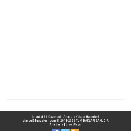
İstanbul 34 Gazetesİ - Anadolu Yakası Haberlerİ
istanbul34gazetesi.com
© 2011-2026 TÜM HAKLARI SAKLIDIR.
Ana Sayfa
|
Bize Ulaşın