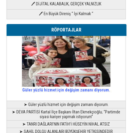
🖊 DİJİTAL KALABALIK, GERÇEK YALNIZLIK
🖊 En Büyük Direniş “ İyi Kalmak “
RÖPORTAJLAR
Güler yüzlü hizmet için değişim zamanı diyorum.
➤ Güler yüzlü hizmet için değişim zamanı diyorum.
➤ DEVA PARTİSİ Kartal İlçe Başkanı İltan Ekmekçioğlu; “Partimde
siyasi kariyer yapmak istiyorum”
➤ TANRI DAĞLARI’NIN FATİH’İ HÜSEYİN NİHAL ATSIZ
➤ SAHİL DOLGU ALANLARI BÜYÜKŞEHİR YETKİSİNDEDİR