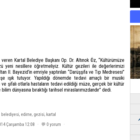
m veren Kartal Belediye Başkanı Op. Dr. Altınok Öz, “Kültürümüze
 yeni nesillere öğretmeliyiz. Kültür gezileri ile değerlerimizi
n II. Bayezid’in emriyle yaptırılan “Darüşşifa ve Tıp Medresesi”
 ışık tutuyor. Yapıldığı dönemde tedavi amaçlı bir musiki
e şifalı otlarla hastaların tedavi edildiği müze, gerçek bir kültür
 bilim dünyasına bıraktığı tarihsel miraslarımızdandır” dedi.
:
belediyesi
,
edirne
,
gezisi
,
kartal
2014 Çarşamba 12:08 · 💬 0 yorum ·