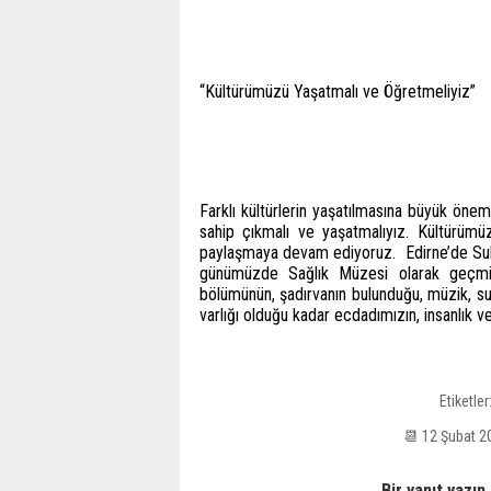
“Kültürümüzü Yaşatmalı ve Öğretmeliyiz”
Farklı kültürlerin yaşatılmasına büyük öne
sahip çıkmalı ve yaşatmalıyız. Kültürümüzü
paylaşmaya devam ediyoruz. Edirne’de Sulta
günümüzde Sağlık Müzesi olarak geçmişe
bölümünün, şadırvanın bulunduğu, müzik, su v
varlığı olduğu kadar ecdadımızın, insanlık ve
Etiketler
📆 12 Şubat 
Bir yanıt yazın