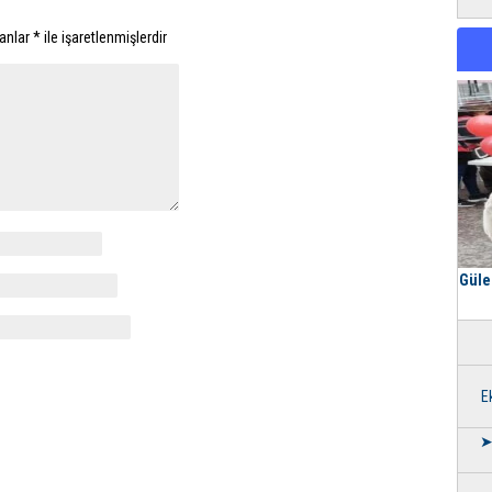
lanlar
*
ile işaretlenmişlerdir
Güle
E
➤