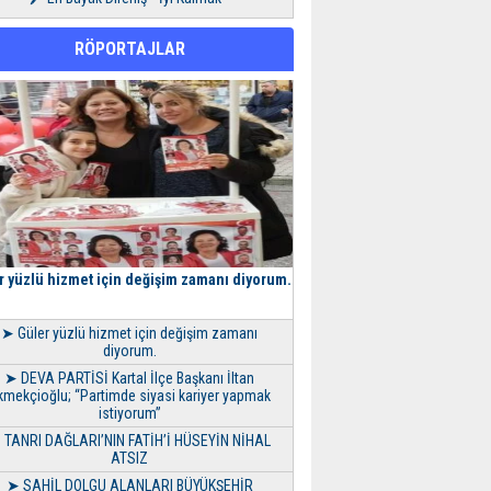
RÖPORTAJLAR
r yüzlü hizmet için değişim zamanı diyorum.
➤ Güler yüzlü hizmet için değişim zamanı
diyorum.
➤ DEVA PARTİSİ Kartal İlçe Başkanı İltan
kmekçioğlu; “Partimde siyasi kariyer yapmak
istiyorum”
 TANRI DAĞLARI’NIN FATİH’İ HÜSEYİN NİHAL
ATSIZ
➤ SAHİL DOLGU ALANLARI BÜYÜKŞEHİR