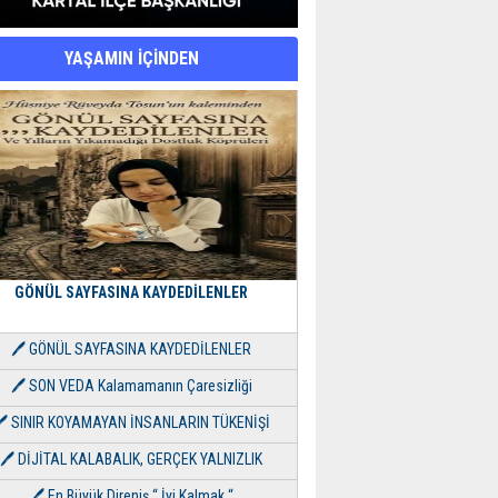
YAŞAMIN İÇİNDEN
GÖNÜL SAYFASINA KAYDEDİLENLER
🖊 GÖNÜL SAYFASINA KAYDEDİLENLER
🖊 SON VEDA Kalamamanın Çaresizliği
🖊 SINIR KOYAMAYAN İNSANLARIN TÜKENİŞİ
🖊 DİJİTAL KALABALIK, GERÇEK YALNIZLIK
🖊 En Büyük Direniş “ İyi Kalmak “