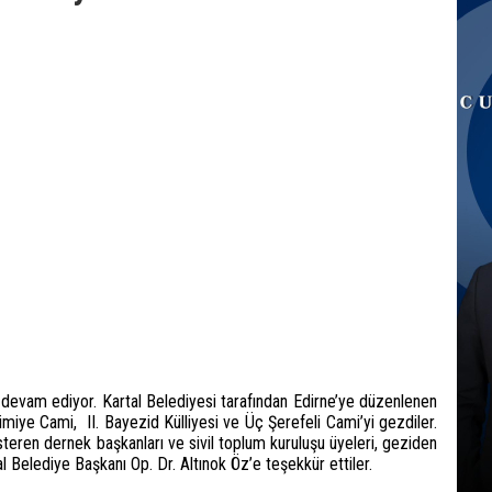
ız devam ediyor. Kartal Belediyesi tarafından Edirne’ye düzenlenen
elimiye Cami, II. Bayezid Külliyesi ve Üç Şerefeli Cami’yi gezdiler.
österen dernek başkanları ve sivil toplum kuruluşu üyeleri, geziden
l Belediye Başkanı Op. Dr. Altınok Öz’e teşekkür ettiler.