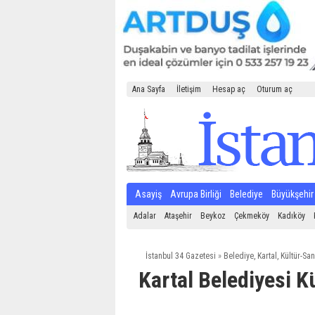
Ana Sayfa
İletişim
Hesap aç
Oturum aç
Asayiş
Avrupa Birliği
Belediye
Büyükşehir
Adalar
Ataşehir
Beykoz
Çekmeköy
Kadıköy
İstanbul 34 Gazetesi
»
Belediye
,
Kartal
,
Kültür-San
Kartal Belediyesi