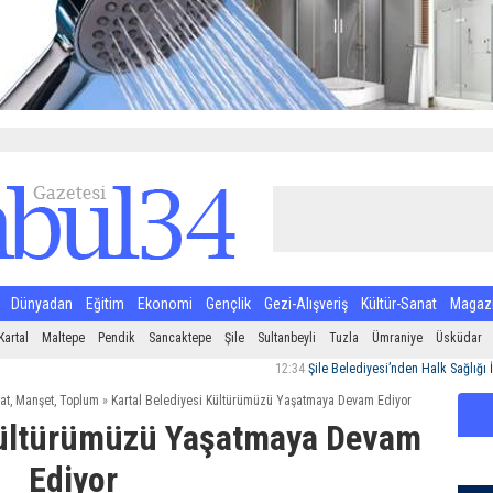
Dünyadan
Eğitim
Ekonomi
Gençlik
Gezi-Alışveriş
Kültür-Sanat
Magaz
Kartal
Maltepe
Pendik
Sancaktepe
Şile
Sultanbeyli
Tuzla
Ümraniye
Üsküdar
12:34
Şile Belediyesi’nden Halk Sağlığı İçin Sıkı
at
,
Manşet
,
Toplum
»
Kartal Belediyesi Kültürümüzü Yaşatmaya Devam Ediyor
 Kültürümüzü Yaşatmaya Devam
Ediyor