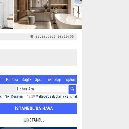
📆 09.08.2026 08:19:07
in
Politika
Sağlık
Spor
Teknoloji
Toplum
 Denetim
12:29
Maltepe’de ilaçlama çalışmaları sürüyor
12:24
Özel Çocuk ve Aile Akade
İSTANBUL'DA HAVA