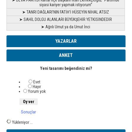
siyasi kariyer yapmak istiyorum”
➤ TANRI DAĞLARI’NIN FATİH’İ HÜSEYİN NİHAL ATSIZ
➤ SAHİL DOLGU ALANLARI BÜYÜKŞEHİR YETKİSİNDEDİR
➤ Ağrılı Umut ya da Umut İnci
YAZARLAR
ANKET
Yeni tasarımı beğendiniz mi?
Evet
Hayır
Yorum yok
Sonuçlar
Yükleniyor ...