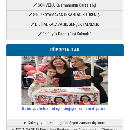
🖊 SON VEDA Kalamamanın Çaresizliği
🖊 SINIR KOYAMAYAN İNSANLARIN TÜKENİŞİ
🖊 DİJİTAL KALABALIK, GERÇEK YALNIZLIK
🖊 En Büyük Direniş “ İyi Kalmak “
RÖPORTAJLAR
Güler yüzlü hizmet için değişim zamanı diyorum.
➤ Güler yüzlü hizmet için değişim zamanı diyorum.
➤ DEVA PARTİSİ Kartal İlçe Başkanı İltan Ekmekçioğlu; “Partimde