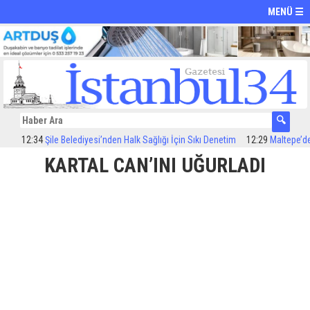
MENÜ ☰
12:34
Şile Belediyesi’nden Halk Sağlığı İçin Sıkı Denetim
12:29
Maltepe’de ila
KARTAL CAN’INI UĞURLADI