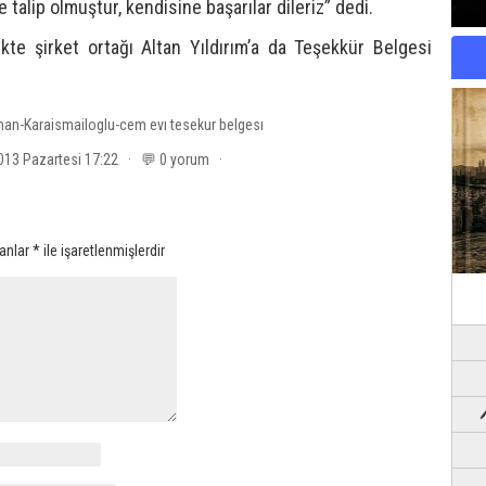
talip olmuştur, kendisine başarılar dileriz” dedi.
kte şirket ortağı Altan Yıldırım’a da Teşekkür Belgesi
an-Karaismailoglu-cem evı tesekur belgesı
2013 Pazartesi 17:22 · 💬 0 yorum ·
lanlar
*
ile işaretlenmişlerdir