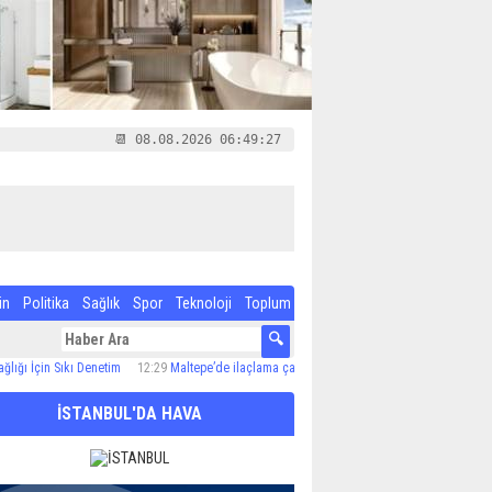
📆 08.08.2026 06:49:28
in
Politika
Sağlık
Spor
Teknoloji
Toplum
n Sıkı Denetim
12:29
Maltepe’de ilaçlama çalışmaları sürüyor
12:24
Özel Çocuk ve Aile
İSTANBUL'DA HAVA