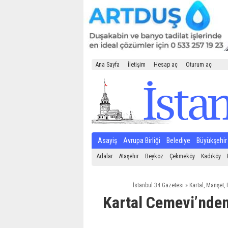
Ana Sayfa
İletişim
Hesap aç
Oturum aç
Asayiş
Avrupa Birliği
Belediye
Büyükşehir
Adalar
Ataşehir
Beykoz
Çekmeköy
Kadıköy
İstanbul 34 Gazetesi
»
Kartal
,
Manşet
,
Kartal Cemevi’nden