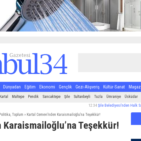
Dünyadan
Eğitim
Ekonomi
Gençlik
Gezi-Alışveriş
Kültür-Sanat
Magaz
Kartal
Maltepe
Pendik
Sancaktepe
Şile
Sultanbeyli
Tuzla
Ümraniye
Üsküdar
12:34
Şile Belediyesi’nden Halk Sağlığı İçi
Politika
,
Toplum
»
Kartal Cemevi’nden Karaismailoğlu’na Teşekkür!
 Karaismailoğlu’na Teşekkür!