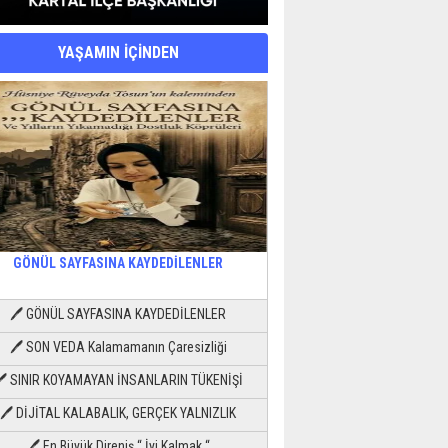
YAŞAMIN İÇİNDEN
GÖNÜL SAYFASINA KAYDEDİLENLER
🖊 GÖNÜL SAYFASINA KAYDEDİLENLER
🖊 SON VEDA Kalamamanın Çaresizliği
🖊 SINIR KOYAMAYAN İNSANLARIN TÜKENİŞİ
🖊 DİJİTAL KALABALIK, GERÇEK YALNIZLIK
🖊 En Büyük Direniş “ İyi Kalmak “