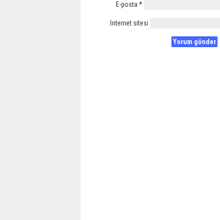
E-posta
*
İnternet sitesi