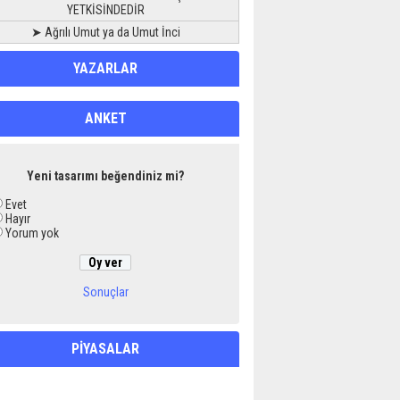
YETKİSİNDEDİR
➤ Ağrılı Umut ya da Umut İnci
YAZARLAR
ANKET
Yeni tasarımı beğendiniz mi?
Evet
Hayır
Yorum yok
Sonuçlar
PİYASALAR