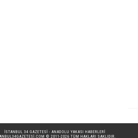
İSTANBUL 34 GAZETESİ - ANADOLU YAKASI HABERLERİ
TANBUL34GAZETESI.COM
© 2011-2026 TÜM HAKLARI SAKLIDIR.