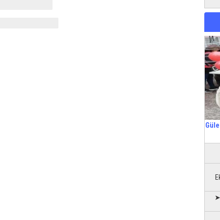
Güle
E
➤