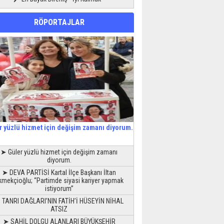
RÖPORTAJLAR
r yüzlü hizmet için değişim zamanı diyorum.
➤ Güler yüzlü hizmet için değişim zamanı
diyorum.
➤ DEVA PARTİSİ Kartal İlçe Başkanı İltan
kmekçioğlu; “Partimde siyasi kariyer yapmak
istiyorum”
 TANRI DAĞLARI’NIN FATİH’İ HÜSEYİN NİHAL
ATSIZ
➤ SAHİL DOLGU ALANLARI BÜYÜKŞEHİR