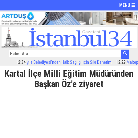
MENÜ ☰
12:34
Şile Belediyesi’nden Halk Sağlığı İçin Sıkı Denetim
12:29
Maltepe’de
Kartal İlçe Milli Eğitim Müdüründen
Başkan Öz’e ziyaret