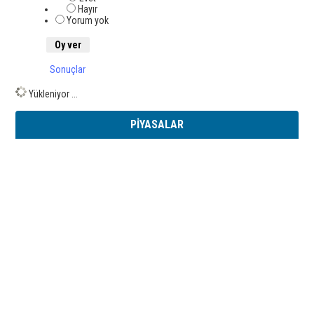
Hayır
Yorum yok
Sonuçlar
Yükleniyor ...
PİYASALAR