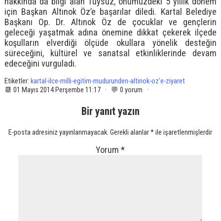
hakkında da bilgi alan Tüysüz, önümüzdeki 5 yıllık dönem
için Başkan Altınok Öz’e başarılar diledi. Kartal Belediye
Başkanı Op. Dr. Altınok Öz de çocuklar ve gençlerin
geleceği yaşatmak adına önemine dikkat çekerek ilçede
koşulların elverdiği ölçüde okullara yönelik desteğin
süreceğini, kültürel ve sanatsal etkinliklerinde devam
edeceğini vurguladı.
Etiketler:
kartal-ilce-milli-egitim-mudurunden-altinok-oz'e-ziyaret
📆 01 Mayıs 2014 Perşembe 11:17 · 💬 0 yorum ·
Bir yanıt yazın
E-posta adresiniz yayınlanmayacak.
Gerekli alanlar
*
ile işaretlenmişlerdir
Yorum
*