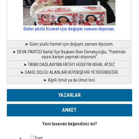
Güler yüzlü hizmet için değişim zamanı diyorum.
➤ Güler yüzlü hizmet için değişim zamanı diyorum.
➤ DEVA PARTİSİ Kartal İlçe Başkanı İltan Ekmekçioğlu; “Partimde
siyasi kariyer yapmak istiyorum”
➤ TANRI DAĞLARI’NIN FATİH’İ HÜSEYİN NİHAL ATSIZ
➤ SAHİL DOLGU ALANLARI BÜYÜKŞEHİR YETKİSİNDEDİR
➤ Ağrılı Umut ya da Umut İnci
YAZARLAR
ANKET
Yeni tasarımı beğendiniz mi?
Evet