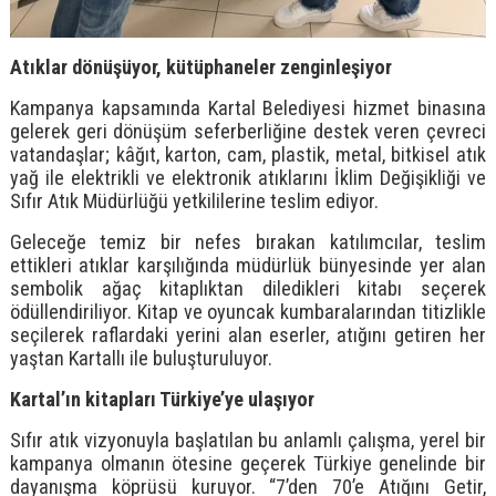
Atıklar dönüşüyor, kütüphaneler zenginleşiyor
Kampanya kapsamında Kartal Belediyesi hizmet binasına
gelerek geri dönüşüm seferberliğine destek veren çevreci
vatandaşlar; kâğıt, karton, cam, plastik, metal, bitkisel atık
yağ ile elektrikli ve elektronik atıklarını İklim Değişikliği ve
Sıfır Atık Müdürlüğü yetkililerine teslim ediyor.
Geleceğe temiz bir nefes bırakan katılımcılar, teslim
ettikleri atıklar karşılığında müdürlük bünyesinde yer alan
sembolik ağaç kitaplıktan diledikleri kitabı seçerek
ödüllendiriliyor. Kitap ve oyuncak kumbaralarından titizlikle
seçilerek raflardaki yerini alan eserler, atığını getiren her
yaştan Kartallı ile buluşturuluyor.
Kartal’ın kitapları Türkiye’ye ulaşıyor
Sıfır atık vizyonuyla başlatılan bu anlamlı çalışma, yerel bir
kampanya olmanın ötesine geçerek Türkiye genelinde bir
dayanışma köprüsü kuruyor. “7’den 70’e Atığını Getir,