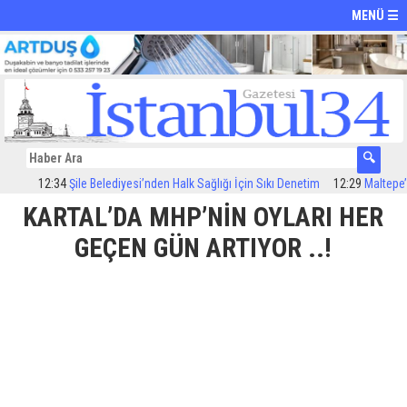
MENÜ ☰
12:34
Şile Belediyesi’nden Halk Sağlığı İçin Sıkı Denetim
12:29
Maltepe’de i
KARTAL’DA MHP’NİN OYLARI HER
GEÇEN GÜN ARTIYOR ..!