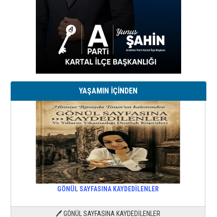
YAŞAMIN İÇİNDEN
GÖNÜL SAYFASINA KAYDEDİLENLER
🖊 GÖNÜL SAYFASINA KAYDEDİLENLER