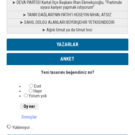
➤ DEVA PARTİSİ Kartal İlçe Başkanı İltan Ekmekçioğlu; “Partimde
siyasi kariyer yapmak istiyorum”
➤ TANRI DAĞLARI’NIN FATİH’İ HÜSEYİN NİHAL ATSIZ
➤ SAHİL DOLGU ALANLARI BÜYÜKŞEHİR YETKİSİNDEDİR
➤ Ağrılı Umut ya da Umut İnci
YAZARLAR
ANKET
Yeni tasarımı beğendiniz mi?
Evet
Hayır
Yorum yok
Sonuçlar
Yükleniyor ...