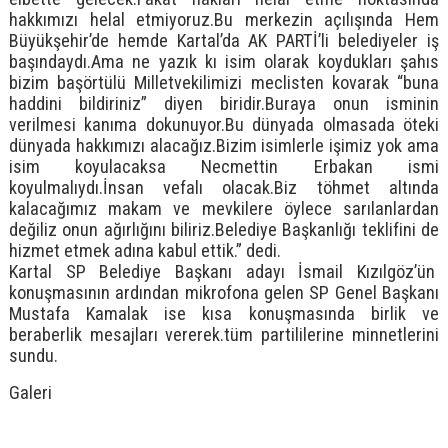
hakkımızı helal etmiyoruz.Bu merkezin açılışında Hem
Büyükşehir’de hemde Kartal’da AK PARTİ’li belediyeler iş
başındaydı.Ama ne yazık kı isim olarak koydukları şahıs
bizim başörtülü Milletvekilimizi meclisten kovarak “buna
haddini bildiriniz” diyen biridir.Buraya onun isminin
verilmesi kanıma dokunuyor.Bu dünyada olmasada öteki
dünyada hakkımızı alacağız.Bizim isimlerle işimiz yok ama
isim koyulacaksa Necmettin Erbakan ismi
koyulmalıydı.İnsan vefalı olacak.Biz töhmet altında
kalacağımız makam ve mevkilere öylece sarılanlardan
değiliz onun ağırlığını biliriz.Belediye Başkanlığı teklifini de
hizmet etmek adına kabul ettik.” dedi.
Kartal SP Belediye Başkanı adayı İsmail Kızılgöz’ün
konuşmasının ardından mikrofona gelen SP Genel Başkanı
Mustafa Kamalak ise kısa konuşmasında birlik ve
beraberlik mesajları vererek.tüm partililerine minnetlerini
sundu.
Galeri