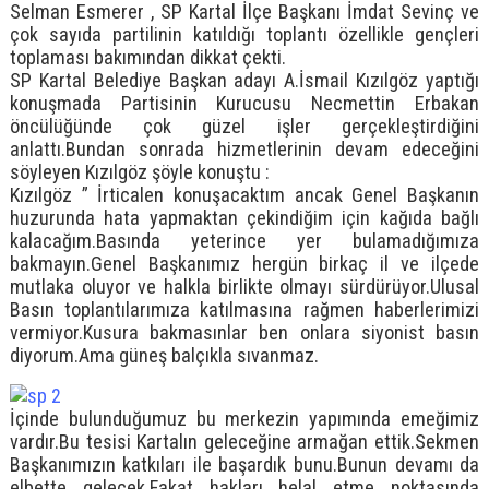
Selman Esmerer , SP Kartal İlçe Başkanı İmdat Sevinç ve
çok sayıda partilinin katıldığı toplantı özellikle gençleri
toplaması bakımından dikkat çekti.
SP Kartal Belediye Başkan adayı A.İsmail Kızılgöz yaptığı
konuşmada Partisinin Kurucusu Necmettin Erbakan
öncülüğünde çok güzel işler gerçekleştirdiğini
anlattı.Bundan sonrada hizmetlerinin devam edeceğini
söyleyen Kızılgöz şöyle konuştu :
Kızılgöz ” İrticalen konuşacaktım ancak Genel Başkanın
huzurunda hata yapmaktan çekindiğim için kağıda bağlı
kalacağım.Basında yeterince yer bulamadığımıza
bakmayın.Genel Başkanımız hergün birkaç il ve ilçede
mutlaka oluyor ve halkla birlikte olmayı sürdürüyor.Ulusal
Basın toplantılarımıza katılmasına rağmen haberlerimizi
vermiyor.Kusura bakmasınlar ben onlara siyonist basın
diyorum.Ama güneş balçıkla sıvanmaz.
İçinde bulunduğumuz bu merkezin yapımında emeğimiz
vardır.Bu tesisi Kartalın geleceğine armağan ettik.Sekmen
Başkanımızın katkıları ile başardık bunu.Bunun devamı da
elbette gelecek.Fakat hakları helal etme noktasında