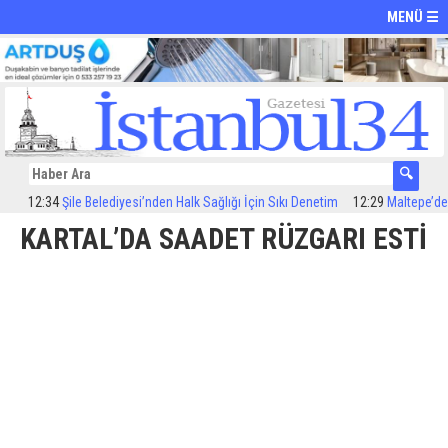
MENÜ ☰
12:34
Şile Belediyesi’nden Halk Sağlığı İçin Sıkı Denetim
12:29
Maltepe’de ilaç
KARTAL’DA SAADET RÜZGARI ESTİ