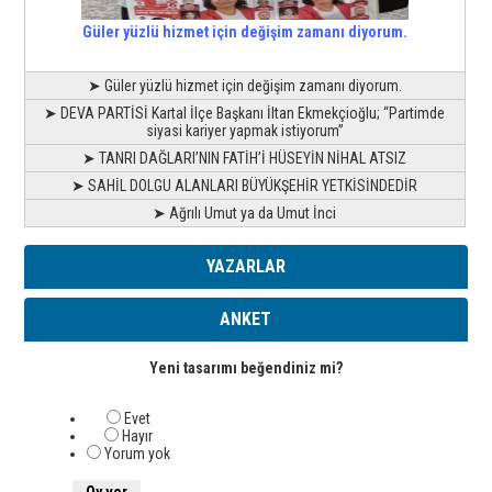
Güler yüzlü hizmet için değişim zamanı diyorum.
➤ Güler yüzlü hizmet için değişim zamanı diyorum.
➤ DEVA PARTİSİ Kartal İlçe Başkanı İltan Ekmekçioğlu; “Partimde
siyasi kariyer yapmak istiyorum”
➤ TANRI DAĞLARI’NIN FATİH’İ HÜSEYİN NİHAL ATSIZ
➤ SAHİL DOLGU ALANLARI BÜYÜKŞEHİR YETKİSİNDEDİR
➤ Ağrılı Umut ya da Umut İnci
YAZARLAR
ANKET
Yeni tasarımı beğendiniz mi?
Evet
Hayır
Yorum yok