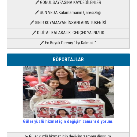
🖊 GÖNÜL SAYFASINA KAYDEDİLENLER
🖊 SON VEDA Kalamamanın Çaresizliği
🖊 SINIR KOYAMAYAN İNSANLARIN TÜKENİŞİ
🖊 DİJİTAL KALABALIK, GERÇEK YALNIZLIK
🖊 En Büyük Direniş “ İyi Kalmak “
RÖPORTAJLAR
Güler yüzlü hizmet için değişim zamanı diyorum.
➤ Güler yüzlü hizmet için değişim zamanı diyorum.