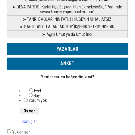
➤ DEVA PARTİSİ Kartal İlçe Başkanı İltan Ekmekçioğlu; “Partimde
siyasi kariyer yapmak istiyorum”
➤ TANRI DAĞLARI’NIN FATİH’İ HÜSEYİN NİHAL ATSIZ
➤ SAHİL DOLGU ALANLARI BÜYÜKŞEHİR YETKİSİNDEDİR
➤ Ağrılı Umut ya da Umut İnci
YAZARLAR
ANKET
Yeni tasarımı beğendiniz mi?
Evet
Hayır
Yorum yok
Sonuçlar
Yükleniyor ...