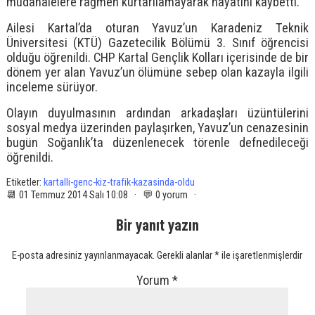
müdahalelere rağmen kurtarılamayarak hayatını kaybetti.
Ailesi Kartal’da oturan Yavuz’un Karadeniz Teknik
Üniversitesi (KTÜ) Gazetecilik Bölümü 3. Sınıf öğrencisi
olduğu öğrenildi. CHP Kartal Gençlik Kolları içerisinde de bir
dönem yer alan Yavuz’un ölümüne sebep olan kazayla ilgili
inceleme sürüyor.
Olayın duyulmasının ardından arkadaşları üzüntülerini
sosyal medya üzerinden paylaşırken, Yavuz’un cenazesinin
bugün Soğanlık’ta düzenlenecek törenle defnedileceği
öğrenildi.
Etiketler:
kartalli-genc-kiz-trafik-kazasinda-oldu
📆 01 Temmuz 2014 Salı 10:08 · 💬 0 yorum ·
Bir yanıt yazın
E-posta adresiniz yayınlanmayacak.
Gerekli alanlar
*
ile işaretlenmişlerdir
Yorum
*