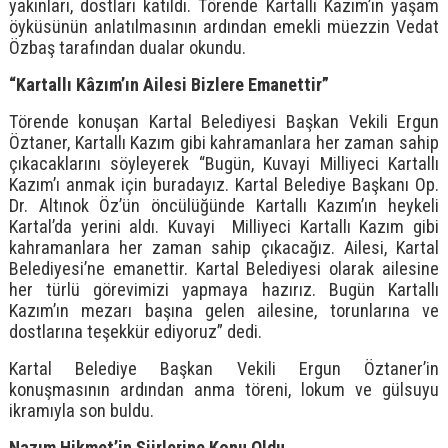
yakınları, dostları katıldı. Törende Kartallı Kazım’ın yaşam
öyküsünün anlatılmasının ardından emekli müezzin Vedat
Özbaş tarafından dualar okundu.
“Kartallı Kâzım’ın Ailesi Bizlere Emanettir”
Törende konuşan Kartal Belediyesi Başkan Vekili Ergun
Öztaner, Kartallı Kazım gibi kahramanlara her zaman sahip
çıkacaklarını söyleyerek “Bugün, Kuvayi Milliyeci Kartallı
Kazım’ı anmak için buradayız. Kartal Belediye Başkanı Op.
Dr. Altınok Öz’ün öncülüğünde Kartallı Kazım’ın heykeli
Kartal’da yerini aldı. Kuvayi Milliyeci Kartallı Kazım gibi
kahramanlara her zaman sahip çıkacağız. Ailesi, Kartal
Belediyesi’ne emanettir. Kartal Belediyesi olarak ailesine
her türlü görevimizi yapmaya hazırız. Bugün Kartallı
Kazım’ın mezarı başına gelen ailesine, torunlarına ve
dostlarına teşekkür ediyoruz” dedi.
Kartal Belediye Başkan Vekili Ergun Öztaner’in
konuşmasının ardından anma töreni, lokum ve gülsuyu
ikramıyla son buldu.
Nazım Hikmet’in Şiirlerine Konu Oldu