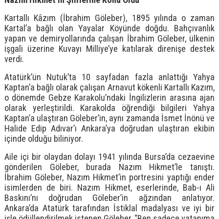
Kartallı Kâzım (İbrahim Göleber), 1895 yılında o zaman
Kartal’a bağlı olan Yayalar Köyünde doğdu. Bahçıvanlık
yapan ve demiryollarında çalışan İbrahim Göleber, ülkenin
işgali üzerine Kuvayı Milliye’ye katılarak direnişe destek
verdi.
Atatürk’ün Nutuk’ta 10 sayfadan fazla anlattığı Yahya
Kaptan’a bağlı olarak çalışan Arnavut kökenli Kartallı Kazım,
o dönemde Gebze Karakolu’ndaki İngilizlerin arasına ajan
olarak yerleştirildi. Karakolda öğrendiği bilgileri Yahya
Kaptan’a ulaştıran Göleber’in, aynı zamanda İsmet İnönü ve
Halide Edip Adıvar’ı Ankara’ya doğrudan ulaştıran ekibin
içinde olduğu biliniyor.
Aile içi bir olaydan dolayı 1941 yılında Bursa’da cezaevine
gönderilen Göleber, burada Nazım Hikmet’le tanıştı.
İbrahim Göleber, Nazım Hikmet’in portresini yaptığı ender
isimlerden de biri. Nazım Hikmet, eserlerinde, Bab-ı Ali
Baskını’nı doğrudan Göleber’in ağzından anlatıyor.
Ankara’da Atatürk tarafından İstiklal madalyası ve iyi bir
işle ödüllendirilmek istenen Göleber, “Ben sadece vatanıma