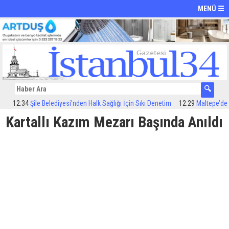
MENÜ ☰
2:34
Şile Belediyesi’nden Halk Sağlığı İçin Sıkı Denetim
12:29
Maltepe’de ilaçl
Kartallı Kazım Mezarı Başında Anıldı