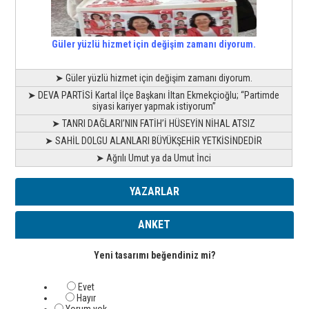
Güler yüzlü hizmet için değişim zamanı diyorum.
➤ Güler yüzlü hizmet için değişim zamanı diyorum.
➤ DEVA PARTİSİ Kartal İlçe Başkanı İltan Ekmekçioğlu; “Partimde
siyasi kariyer yapmak istiyorum”
➤ TANRI DAĞLARI’NIN FATİH’İ HÜSEYİN NİHAL ATSIZ
➤ SAHİL DOLGU ALANLARI BÜYÜKŞEHİR YETKİSİNDEDİR
➤ Ağrılı Umut ya da Umut İnci
YAZARLAR
ANKET
Yeni tasarımı beğendiniz mi?
Evet
Hayır