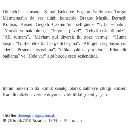
Dinleyiciler arasında Kartal Belediye Başkan Yardımcısı Turgut
Mermertaş’ın da yer aldığı konserde Dragos Musiki Derneği
Korosu, Birsen Geçikli Çakmut’un şefliğinde “Urfa semahı”,
“Yumak yumak olmuş”, “Seyrele güzel”, “Tehvit etsin dilimiz”,
“Allı turnam”, “Mevlam gül diyerek iki göze vermiş”, “Huma
kuşu”, “Gurbet elde bir hal geldi başıma”, “Allı gelin taş başını yol
eder”, “Peştemal tezgahına”, “Gökte yıldız ay midur”, “Elindedir
bağlama” ve “Hele yar” gibi birçok eseri seslendirdi.
İmran Salkan’ın da konuk sanatçı olarak sahneye çıktığı konser,
Kartallı müzik severlere doyumsuz bir türkü şöleni yaşattı.
Etiketler:
dernegi
,
dragos
,
musiki
📆 23 Aralık 2013 Pazartesi 16:29 · 💬 0 yorum ·