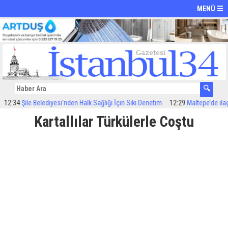
MENÜ ☰
:34
Şile Belediyesi’nden Halk Sağlığı İçin Sıkı Denetim
12:29
Maltepe’de ilaçlam
Kartallılar Türkülerle Coştu