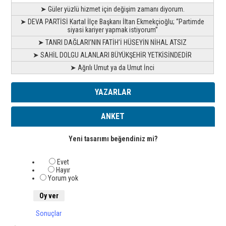
➤ Güler yüzlü hizmet için değişim zamanı diyorum.
➤ DEVA PARTİSİ Kartal İlçe Başkanı İltan Ekmekçioğlu; “Partimde
siyasi kariyer yapmak istiyorum”
➤ TANRI DAĞLARI’NIN FATİH’İ HÜSEYİN NİHAL ATSIZ
➤ SAHİL DOLGU ALANLARI BÜYÜKŞEHİR YETKİSİNDEDİR
➤ Ağrılı Umut ya da Umut İnci
YAZARLAR
ANKET
Yeni tasarımı beğendiniz mi?
Evet
Hayır
Yorum yok
Sonuçlar