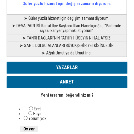
Güler yüzlü hizmet için değişim zamanı diyorum.
➤ Güler yüzlü hizmet için değişim zamanı diyorum.
➤ DEVA PARTİSİ Kartal İlçe Başkanı İltan Ekmekçioğlu; “Partimde
siyasi kariyer yapmak istiyorum”
➤ TANRI DAĞLARI’NIN FATİH’İ HÜSEYİN NİHAL ATSIZ
➤ SAHİL DOLGU ALANLARI BÜYÜKŞEHİR YETKİSİNDEDİR
➤ Ağrılı Umut ya da Umut İnci
YAZARLAR
ANKET
Yeni tasarımı beğendiniz mi?
Evet
Hayır
Yorum yok