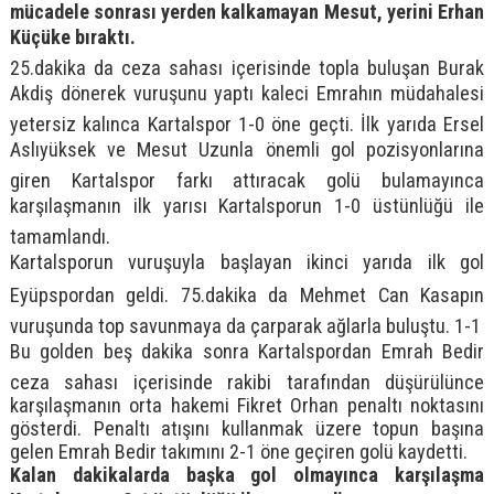
mücadele sonrası yerden kalkamayan Mesut, yerini Erhan
Küçüke bıraktı.
25.dakika da ceza sahası içerisinde topla buluşan Burak
Akdiş dönerek vuruşunu yaptı kaleci Emrahın müdahalesi
yetersiz kalınca Kartalspor 1-0 öne geçti. İlk yarıda Ersel
Aslıyüksek ve Mesut Uzunla önemli gol pozisyonlarına
giren Kartalspor farkı attıracak golü bulamayınca
karşılaşmanın ilk yarısı Kartalsporun 1-0 üstünlüğü ile
tamamlandı.
Kartalsporun vuruşuyla başlayan ikinci yarıda ilk gol
Eyüpspordan geldi. 75.dakika da Mehmet Can Kasapın
vuruşunda top savunmaya da çarparak ağlarla buluştu. 1-1
Bu golden beş dakika sonra Kartalspordan Emrah Bedir
ceza sahası içerisinde rakibi tarafından düşürülünce
karşılaşmanın orta hakemi Fikret Orhan penaltı noktasını
gösterdi. Penaltı atışını kullanmak üzere topun başına
gelen Emrah Bedir takımını 2-1 öne geçiren golü kaydetti.
Kalan dakikalarda başka gol olmayınca karşılaşma