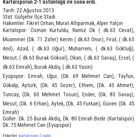
Kartalsporun 2-1 üstünlüğü ile sona erdi.
Tarih: 22 Ağustos 2013
Stat: Gülşehir İlçe Stadı
Hakemler: Fikret Orhan, Murat Altıparmak, Alper Yalçın
Kartalspor: Osman Kurtuldu, Ramiz Ok ( dk.63 Cevat),
Muammer (Dk. 71 Zafer) Kerim ( dk.63 Onur), Fırat, ( dk.63
Anıl), Azad, ( dk.63 Uğur), Muharrem, ( dk.63 Göktuğ),
Mesut, ( dk.63 Burak Göksel), Okan, ( dk.63 Savaş), Ersel, (
dk.63 Emrah), Burak Akdiş, ( dk.63 Yasin)
Eyüpspor: Emrah, Uğur, (Dk. 69 Mehmet Can), Tayfun,
Gökalp, Aytürk; (Dk. 45 Sezer), Ethem, (Dk. 45 Ahmet),
Tuncay, (Dk. 60 Mehmet Tosun), Ender, (Dk. 83 Savaş),
Mesut, (Dk. 6 Erhan), Aytek, (Dk. 45 Furkan), Güven (Dk. 45
Emrah)
Goller: Dk. 25 Burak Akdiş, Dk. 80 Emrah Bedir (Kartalspor)
Dk. 75 Mehmet Can (Eyüpspor)
Etiketler:
kartal-eyup-2-galıp