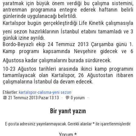
yaratmak için büyük önem verdiği bu çalışma sistemini,
antrenman programına entegre ederek haftanın belirli
günlerinde uygulanacağı belirtildi.
Kartalspor bugün gerçekleştirdiği Life Kinetik çalışmasıyla
yeni sezon hazırlıklarının İstanbul etabını tamamladı ve 3
günlük izine ayrıldı.
Bordo-Beyazlı ekip 24 Temmuz 2013 Çarşamba günü 1.
Kamp programı kapsamında Nevşehire gidecek ve 6
Ağustosa kadar çalışmalarını burada sürdürecek.
10-23 Ağustos tarihleri arasında ikinci kamp programını
tamamlayacak olan Kartalspor, 26 Ağustostan itibaren
çalışmalarına İstanbul da devam edecek.
Etiketler:
kartalspor-calisma-yeni sezon
📆 21 Temmuz 2013 Pazar 13:13 · 💬 0 yorum ·
Bir yanıt yazın
E-posta adresiniz yayınlanmayacak.
Gerekli alanlar
*
ile işaretlenmişlerdir
Yorum
*