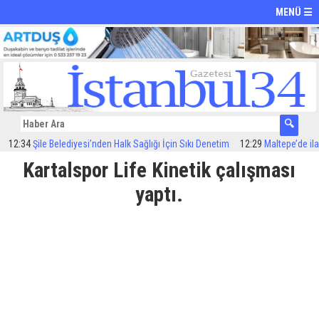
MENÜ ☰
:34
Şile Belediyesi’nden Halk Sağlığı İçin Sıkı Denetim
12:29
Maltepe’de ilaçla
Kartalspor Life Kinetik çalışması
yaptı.