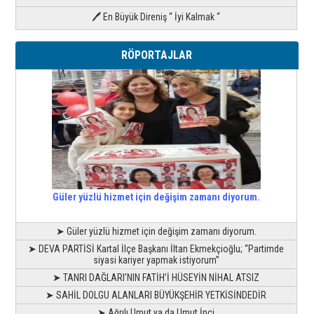
🖊 En Büyük Direniş “ İyi Kalmak “
RÖPORTAJLAR
Güler yüzlü hizmet için değişim zamanı diyorum.
➤ Güler yüzlü hizmet için değişim zamanı diyorum.
➤ DEVA PARTİSİ Kartal İlçe Başkanı İltan Ekmekçioğlu; “Partimde
siyasi kariyer yapmak istiyorum”
➤ TANRI DAĞLARI’NIN FATİH’İ HÜSEYİN NİHAL ATSIZ
➤ SAHİL DOLGU ALANLARI BÜYÜKŞEHİR YETKİSİNDEDİR
➤ Ağrılı Umut ya da Umut İnci