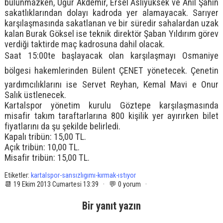
bulunmazken, Uğur Akdemir, Ersel Aslıyüksek ve Anıl Şahin
sakatlıklarından dolayı kadroda yer alamayacak. Sarıyer
karşılaşmasında sakatlanan ve bir süredir sahalardan uzak
kalan Burak Göksel ise teknik direktör Şaban Yıldırım görev
verdiği taktirde maç kadrosuna dahil olacak.
Saat 15:00te başlayacak olan karşılaşmayı Osmaniye
bölgesi hakemlerinden Bülent ÇENET yönetecek. Çenetin
yardımcılıklarını ise Servet Reyhan, Kemal Mavi e Onur
Salık üstlenecek.
Kartalspor yönetim kurulu Göztepe karşılaşmasında
misafir takım taraftarlarına 800 kişilik yer ayırırken bilet
fiyatlarını da şu şekilde belirledi.
Kapalı tribün: 15,00 TL.
Açık tribün: 10,00 TL.
Misafir tribün: 15,00 TL.
Etiketler:
kartalspor-sansızlıgımı-kırmak-ıstıyor
📆 19 Ekim 2013 Cumartesi 13:39 · 💬 0 yorum ·
Bir yanıt yazın