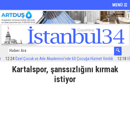
MENÜ ☰
2:24
Özel Çocuk ve Aile Akademisi’nde 60 Çocuğa Hizmet Verildi
12:18
İSTAN
Kartalspor, şanssızlığını kırmak
istiyor