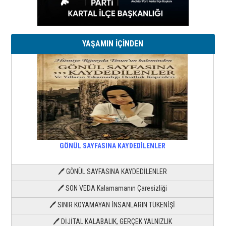
YAŞAMIN İÇİNDEN
GÖNÜL SAYFASINA KAYDEDİLENLER
🖊 GÖNÜL SAYFASINA KAYDEDİLENLER
🖊 SON VEDA Kalamamanın Çaresizliği
🖊 SINIR KOYAMAYAN İNSANLARIN TÜKENİŞİ
🖊 DİJİTAL KALABALIK, GERÇEK YALNIZLIK