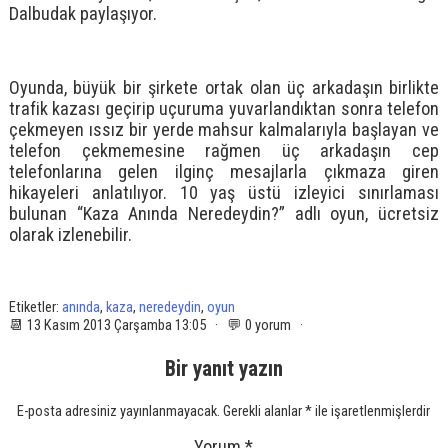
Dalbudak paylaşıyor.
Oyunda, büyük bir şirkete ortak olan üç arkadaşın birlikte
trafik kazası geçirip uçuruma yuvarlandıktan sonra telefon
çekmeyen ıssız bir yerde mahsur kalmalarıyla başlayan ve
telefon çekmemesine rağmen üç arkadaşın cep
telefonlarına gelen ilginç mesajlarla çıkmaza giren
hikayeleri anlatılıyor. 10 yaş üstü izleyici sınırlaması
bulunan “Kaza Anında Neredeydin?” adlı oyun, ücretsiz
olarak izlenebilir.
Etiketler:
anında
,
kaza
,
neredeydin
,
oyun
📆 13 Kasım 2013 Çarşamba 13:05 · 💬 0 yorum ·
Bir yanıt yazın
E-posta adresiniz yayınlanmayacak.
Gerekli alanlar
*
ile işaretlenmişlerdir
Yorum
*