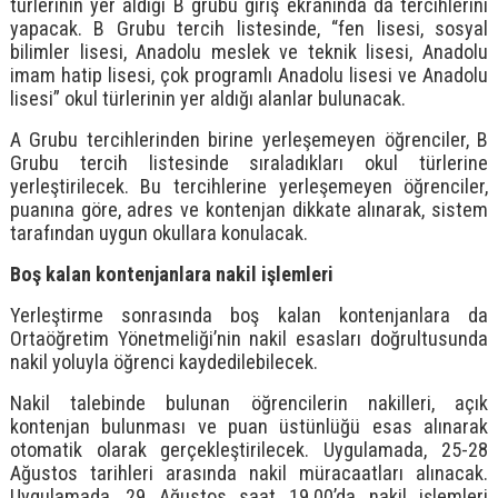
türlerinin yer aldığı B grubu giriş ekranında da tercihlerini
yapacak. B Grubu tercih listesinde, “fen lisesi, sosyal
bilimler lisesi, Anadolu meslek ve teknik lisesi, Anadolu
imam hatip lisesi, çok programlı Anadolu lisesi ve Anadolu
lisesi” okul türlerinin yer aldığı alanlar bulunacak.
A Grubu tercihlerinden birine yerleşemeyen öğrenciler, B
Grubu tercih listesinde sıraladıkları okul türlerine
yerleştirilecek. Bu tercihlerine yerleşemeyen öğrenciler,
puanına göre, adres ve kontenjan dikkate alınarak, sistem
tarafından uygun okullara konulacak.
Boş kalan kontenjanlara nakil işlemleri
Yerleştirme sonrasında boş kalan kontenjanlara da
Ortaöğretim Yönetmeliği’nin nakil esasları doğrultusunda
nakil yoluyla öğrenci kaydedilebilecek.
Nakil talebinde bulunan öğrencilerin nakilleri, açık
kontenjan bulunması ve puan üstünlüğü esas alınarak
otomatik olarak gerçekleştirilecek. Uygulamada, 25-28
Ağustos tarihleri arasında nakil müracaatları alınacak.
Uygulamada, 29 Ağustos saat 19.00’da nakil işlemleri