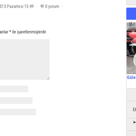
2013 Pazartesi 15:49 · 💬 0 yorum ·
lanlar
*
ile işaretlenmişlerdir
Güle
E
➤