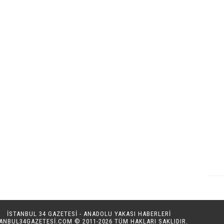
İSTANBUL 34 GAZETESİ - ANADOLU YAKASI HABERLERİ
TANBUL34GAZETESI.COM
© 2011-2026 TÜM HAKLARI SAKLIDIR.