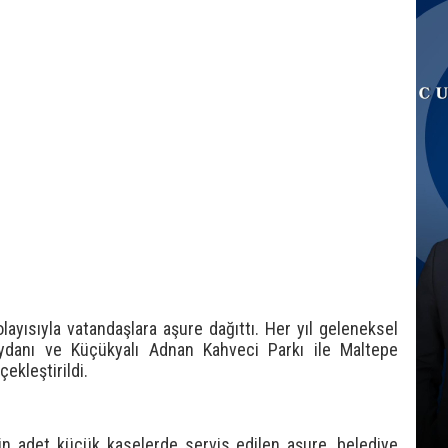
yısıyla vatandaşlara aşure dağıttı. Her yıl geleneksel
ydanı ve Küçükyalı Adnan Kahveci Parkı ile Maltepe
ekleştirildi.
bin adet küçük kaselerde servis edilen aşure, belediye