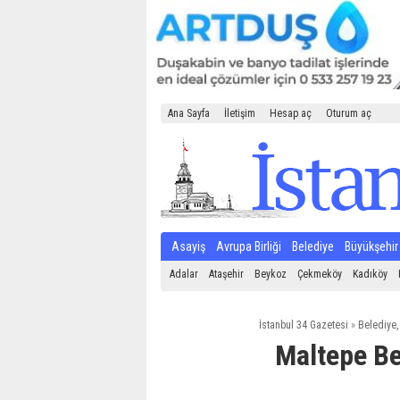
Ana Sayfa
İletişim
Hesap aç
Oturum aç
Asayiş
Avrupa Birliği
Belediye
Büyükşehir
Adalar
Ataşehir
Beykoz
Çekmeköy
Kadıköy
İstanbul 34 Gazetesi
»
Belediye
Maltepe Be