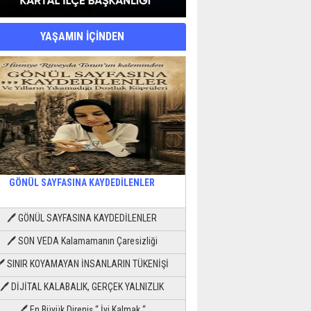
YAŞAMIN İÇİNDEN
GÖNÜL SAYFASINA KAYDEDİLENLER
🖊 GÖNÜL SAYFASINA KAYDEDİLENLER
🖊 SON VEDA Kalamamanın Çaresizliği
🖊 SINIR KOYAMAYAN İNSANLARIN TÜKENİŞİ
🖊 DİJİTAL KALABALIK, GERÇEK YALNIZLIK
🖊 En Büyük Direniş “ İyi Kalmak “