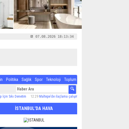
📆 07.08.2026 18:13:35
in
Politika
Sağlık
Spor
Teknoloji
Toplum
kı Denetim
12:29
Maltepe’de ilaçlama çalışmaları sürüyor
12:24
Özel Çocuk ve Aile Aka
İSTANBUL'DA HAVA