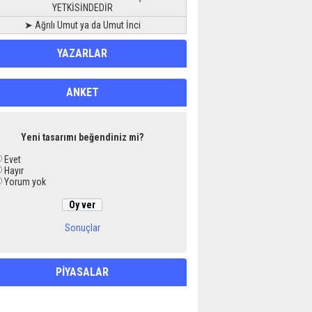
YETKİSİNDEDİR
➤ Ağrılı Umut ya da Umut İnci
YAZARLAR
ANKET
Yeni tasarımı beğendiniz mi?
Evet
Hayır
Yorum yok
Sonuçlar
PİYASALAR