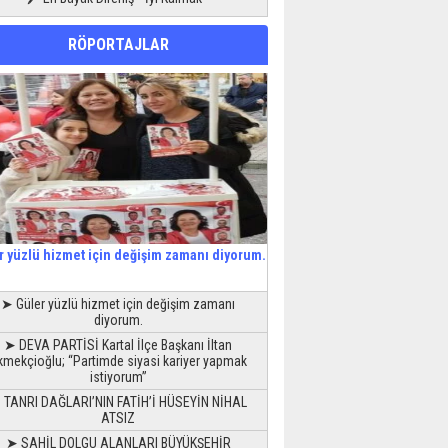
RÖPORTAJLAR
r yüzlü hizmet için değişim zamanı diyorum.
➤ Güler yüzlü hizmet için değişim zamanı
diyorum.
➤ DEVA PARTİSİ Kartal İlçe Başkanı İltan
kmekçioğlu; “Partimde siyasi kariyer yapmak
istiyorum”
 TANRI DAĞLARI’NIN FATİH’İ HÜSEYİN NİHAL
ATSIZ
➤ SAHİL DOLGU ALANLARI BÜYÜKŞEHİR