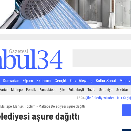
Dünyadan
Eğitim
Ekonomi
Gençlik
Gezi-Alışveriş
Kültür-Sanat
Magaz
Kartal
Maltepe
Pendik
Sancaktepe
Şile
Sultanbeyli
Tuzla
Ümraniye
Üsküdar
12:34
Şile Belediyesi’nden Halk Sağlığı İçin Sı
,
Maltepe
,
Manşet
,
Toplum
»
Maltepe Belediyesi aşure dağıttı
lediyesi aşure dağıttı