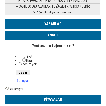
➤ TANRI DAĞLARI’NIN FATİH’İ HÜSEYİN NİHAL ATSIZ
➤ SAHİL DOLGU ALANLARI BÜYÜKŞEHİR YETKİSİNDEDİR
➤ Ağrılı Umut ya da Umut İnci
YAZARLAR
ANKET
Yeni tasarımı beğendiniz mi?
Evet
Hayır
Yorum yok
Sonuçlar
Yükleniyor ...
PİYASALAR