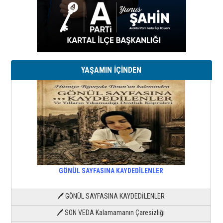
YAŞAMIN İÇİNDEN
GÖNÜL SAYFASINA KAYDEDİLENLER
🖊 GÖNÜL SAYFASINA KAYDEDİLENLER
🖊 SON VEDA Kalamamanın Çaresizliği