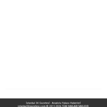
İstanbul 34 Gazetesİ - Anadolu Yakası Haberlerİ
istanbul34gazetesi.com
© 2011-2026 TÜM HAKLARI SAKLIDIR.