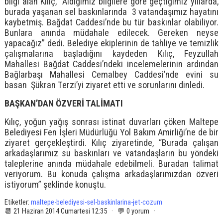
bilgi alan Kılıç, “Aldığımız bilgilere göre geçtiğimiz yıllarda,
burada yaşanan sel baskınlarında 3 vatandaşımız hayatını
kaybetmiş. Bağdat Caddesi’nde bu tür baskınlar olabiliyor.
Bunlara anında müdahale edilecek. Gereken neyse
yapacağız” dedi. Belediye ekiplerinin de tahliye ve temizlik
çalışmalarına başladığını kaydeden Kılıç, Feyzullah
Mahallesi Bağdat Caddesi’ndeki incelemelerinin ardından
Bağlarbaşı Mahallesi Cemalbey Caddesi’nde evini su
basan Şükran Terzi’yi ziyaret etti ve sorunlarını dinledi.
BAŞKAN’DAN ÖZVERİ TALİMATI
Kılıç, yoğun yağış sonrası istinat duvarları çöken Maltepe
Belediyesi Fen İşleri Müdürlüğü Yol Bakım Amirliği’ne de bir
ziyaret gerçekleştirdi. Kılıç ziyaretinde, “Burada çalışan
arkadaşlarımız su baskınları ve vatandaşların bu yöndeki
taleplerine anında müdahale edebilmeli. Buradan talimat
veriyorum. Bu konuda çalışma arkadaşlarımızdan özveri
istiyorum” şeklinde konuştu.
Etiketler:
maltepe-belediyesi-sel-baskinlarina-jet-cozum
📆 21 Haziran 2014 Cumartesi 12:35 · 💬 0 yorum ·