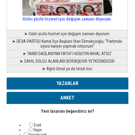
Güler yüzlü hizmet için değişim zamanı diyorum.
➤ Güler yüzlü hizmet için değişim zamanı diyorum.
➤ DEVA PARTİSİ Kartal İlçe Başkanı İltan Ekmekçioğlu; “Partimde
siyasi kariyer yapmak istiyorum”
➤ TANRI DAĞLARI’NIN FATİH’İ HÜSEYİN NİHAL ATSIZ
➤ SAHİL DOLGU ALANLARI BÜYÜKŞEHİR YETKİSİNDEDİR
➤ Ağrılı Umut ya da Umut İnci
YAZARLAR
ANKET
Yeni tasarımı beğendiniz mi?
Evet
Hayır
Yorum yok