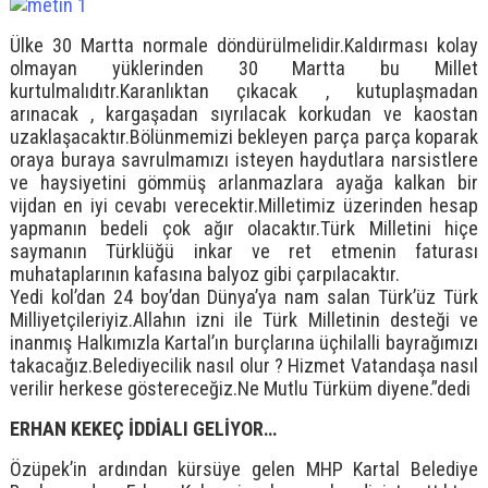
Ülke 30 Martta normale döndürülmelidir.Kaldırması kolay
olmayan yüklerinden 30 Martta bu Millet
kurtulmalıdıtr.Karanlıktan çıkacak , kutuplaşmadan
arınacak , kargaşadan sıyrılacak korkudan ve kaostan
uzaklaşacaktır.Bölünmemizi bekleyen parça parça koparak
oraya buraya savrulmamızı isteyen haydutlara narsistlere
ve haysiyetini gömmüş arlanmazlara ayağa kalkan bir
vijdan en iyi cevabı verecektir.Milletimiz üzerinden hesap
yapmanın bedeli çok ağır olacaktır.Türk Milletini hiçe
saymanın Türklüğü inkar ve ret etmenin faturası
muhataplarının kafasına balyoz gibi çarpılacaktır.
Yedi kol’dan 24 boy’dan Dünya’ya nam salan Türk’üz Türk
Milliyetçileriyiz.Allahın izni ile Türk Milletinin desteği ve
inanmış Halkımızla Kartal’ın burçlarına üçhilalli bayrağımızı
takacağız.Belediyecilik nasıl olur ? Hizmet Vatandaşa nasıl
verilir herkese göstereceğiz.Ne Mutlu Türküm diyene.”dedi
ERHAN KEKEÇ İDDİALI GELİYOR…
Özüpek’in ardından kürsüye gelen MHP Kartal Belediye