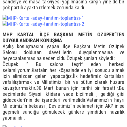
sandelye ve masa takviyesi yapılmasına karşın yine de bir
çok partili ayakta izlemek zorunda kaldı.
MHP KARTAL İLÇE BAŞKANI METİN ÖZÜPEK’TEN
DUYGULANDIRAN KONUŞMA
Açılış konuşmasını yapan İlçe Başkanı Metin Özüpek
Salonu dolduran davetlilerin duygulanmasına ve
heyecanlanmasına neden oldu.Özüpek şunları söyledi :
Özüpek ” Bu salona teşrif eden herkesi
selamlıyorum.Kartalın her köşesinde en iyi sonucu almak
için elimizden geleni yapacağız.İlk hedefimiz Kartallıları
vefalılıştırmak ve Milletimizi bir ve bütün olarak huzura
kavuşturrmaktır.30 Mart bunun için tarihi bir fırsattır.Bu
seçimlerde Siyasi iktidara vade biçilmeli , geldiği gibi
gidecekleri’nin de işaretleri verilmelidir.Vatanımız’ın hayrı
Milletimiz’in bekaası , Devletimiz’in selameti için AKP inişe
geçmeli sandığa gömülecek günlere şimdiden hazırlık
yapmalıdır.