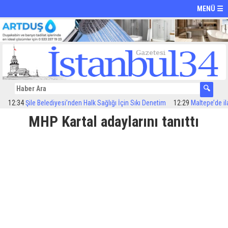
MENÜ ☰
:34
Şile Belediyesi’nden Halk Sağlığı İçin Sıkı Denetim
12:29
Maltepe’de ilaçlam
MHP Kartal adaylarını tanıttı